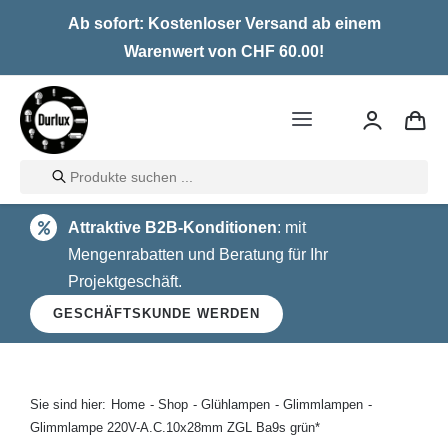
Skip
Ab sofort: Kostenloser Versand ab einem
to
Warenwert von CHF 60.00!
content
Toggle
Navigation
Products
Home
search
Attraktive B2B-Konditionen
: mit
LED
Mengenrabatten und Beratung für Ihr
Projektgeschäft.
Halogen
GESCHÄFTSKUNDE WERDEN
Glühlampen
Über uns
Sie sind hier:
Home
Shop
Glühlampen
Glimmlampen
Glimmlampe 220V-A.C.10x28mm ZGL Ba9s grün*
Kontakt