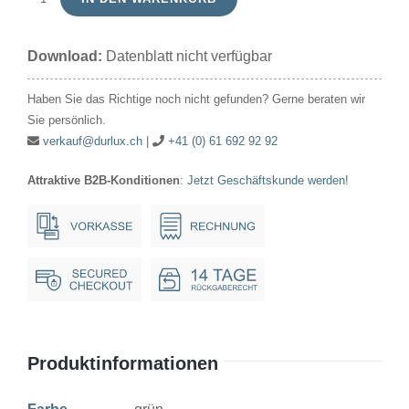
Glimmlampe
220V-
Download:
Datenblatt nicht verfügbar
A.C.10x28mm
ZGL
Haben Sie das Richtige noch nicht gefunden? Gerne beraten wir
Ba9s
Sie persönlich.
grün*
verkauf@durlux.ch
|
+41 (0) 61 692 92 92
Menge
Attraktive B2B-Konditionen
:
Jetzt Geschäftskunde werden!
Produktinformationen