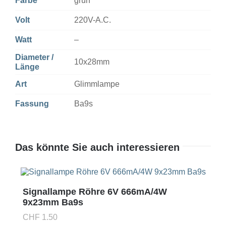
Farbe
grün
Volt
220V-A.C.
Watt
–
Diameter /
10x28mm
Länge
Art
Glimmlampe
Fassung
Ba9s
Das könnte Sie auch interessieren
Signallampe Röhre 6V 666mA/4W
9x23mm Ba9s
CHF
1.50