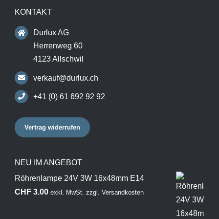
KONTAKT
Durlux AG
Herrenweg 60
4123 Allschwil
verkauf@durlux.ch
+41 (0) 61 692 92 92
Vertrag widerrufen
NEU IM ANGEBOT
Röhrenlampe 24V 3W 16x48mm E14
CHF
3.00
exkl. MwSt.
zzgl.
Versandkosten