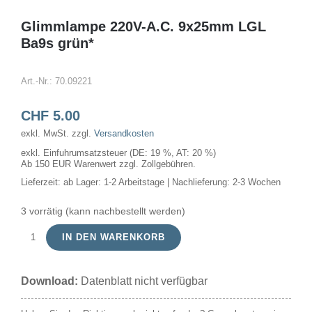
Glimmlampe 220V-A.C. 9x25mm LGL
Ba9s grün*
Art.-Nr.:
70.09221
CHF
5.00
exkl. MwSt.
zzgl.
Versandkosten
exkl. Einfuhrumsatzsteuer (DE: 19 %, AT: 20 %)
Ab 150 EUR Warenwert zzgl. Zollgebühren.
Lieferzeit:
ab Lager: 1-2 Arbeitstage | Nachlieferung: 2-3 Wochen
3 vorrätig (kann nachbestellt werden)
IN DEN WARENKORB
Glimmlampe
220V-
Download:
Datenblatt nicht verfügbar
A.C.
9x25mm