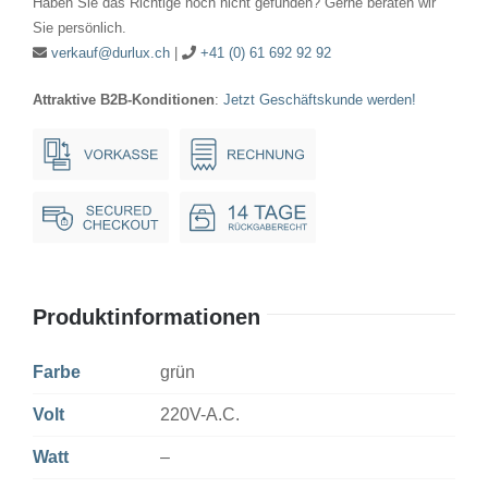
Haben Sie das Richtige noch nicht gefunden? Gerne beraten wir
LGL
Sie persönlich.
Ba9s
verkauf@durlux.ch
|
+41 (0) 61 692 92 92
grün*
Attraktive B2B-Konditionen
:
Jetzt Geschäftskunde werden!
Menge
Produktinformationen
Farbe
grün
Volt
220V-A.C.
Watt
–