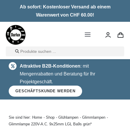
Skip
Ab sofort: Kostenloser Versand ab einem
to
Warenwert von CHF 60.00!
content
Toggle
Navigation
Products
Home
search
Attraktive B2B-Konditionen
: mit
LED
Mengenrabatten und Beratung für Ihr
Projektgeschäft.
Halogen
GESCHÄFTSKUNDE WERDEN
Glühlampen
Über uns
Sie sind hier:
Home
Shop
Glühlampen
Glimmlampen
Glimmlampe 220V-A.C. 9x25mm LGL Ba9s grün*
Kontakt