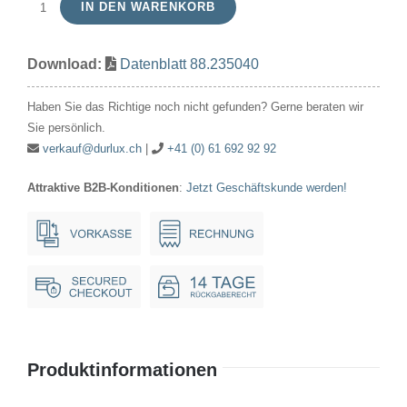
IN DEN WARENKORB
Röhrenlampe
235V
Download:
Datenblatt 88.235040
40W
25x85mm
Haben Sie das Richtige noch nicht gefunden? Gerne beraten wir
E14
Sie persönlich.
Menge
verkauf@durlux.ch
|
+41 (0) 61 692 92 92
Attraktive B2B-Konditionen
:
Jetzt Geschäftskunde werden!
Produktinformationen