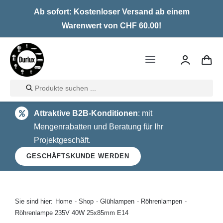
Skip
Ab sofort: Kostenloser Versand ab einem
to
Warenwert von CHF 60.00!
content
Toggle
Navigation
Products
Home
search
Attraktive B2B-Konditionen
: mit
LED
Mengenrabatten und Beratung für Ihr
Projektgeschäft.
Halogen
GESCHÄFTSKUNDE WERDEN
Glühlampen
Über uns
Sie sind hier:
Home
Shop
Glühlampen
Röhrenlampen
Röhrenlampe 235V 40W 25x85mm E14
Kontakt