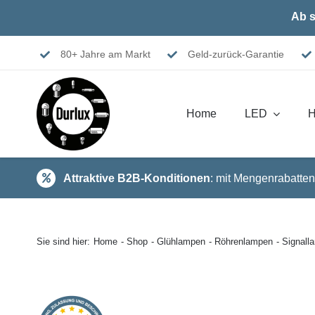
Skip
Ab s
to
content
80+ Jahre am Markt
Geld-zurück-Garantie
Home
LED
H
Attraktive B2B-Konditionen
: mit Mengenrabatten
Sie sind hier:
Home
Shop
Glühlampen
Röhrenlampen
Signal