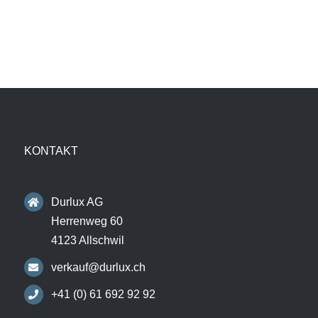
KONTAKT
Durlux AG
Herrenweg 60
4123 Allschwil
verkauf@durlux.ch
+41 (0) 61 692 92 92