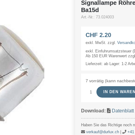
Signallampe Röhr
Ba15d
Art.-Nr.:
73.024003
CHF
2.20
exkl. MwSt.
zzgl.
Versandk
exkl. Einfuhrumsatzsteuer 
Ab 150 EUR Warenwert zzgl.
Lieferzeit:
ab Lager: 1-2 Arb
7 vorrätig (kann nachbest
IN DEN WARE
Signallampe
Röhre
Download:
Datenblatt
24V
3W
Haben Sie das Richtige noch ni
16x35mm
verkauf@durlux.ch
|
+41 