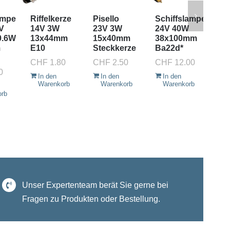
ampe
Riffelkerze
Pisello
Schiffslampe
Si
V
14V 3W
23V 3W
24V 40W
Rö
0.6W
13x44mm
15x40mm
38x100mm
25
m
E10
Steckkerze
Ba22d*
9x
Ba
CHF
1.80
CHF
2.50
CHF
12.00
0
CH
In den
In den
In den
Warenkorb
Warenkorb
Warenkorb
I
orb
W
Unser Expertenteam berät Sie gerne bei
Fragen zu Produkten oder Bestellung.