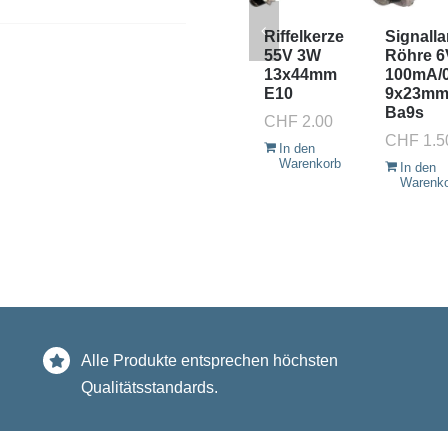
Riffelkerze
Signall
55V 3W
Röhre 6
13x44mm
100mA/
E10
9x23m
Ba9s
CHF
2.00
CHF
1.5
In den
Warenkorb
In den
Warenk
Alle Produkte entsprechen höchsten
Qualitätsstandards.