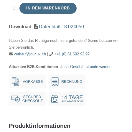
IN DEN WARENKORB
Signallampe
Kugel
Download:
Datenblatt 18.024050
24V
50mA/1.2W
Haben Sie das Richtige noch nicht gefunden? Gerne beraten wir
11x24mm
Sie persönlich.
E10
verkauf@durlux.ch
|
+41 (0) 61 692 92 92
Menge
Attraktive B2B-Konditionen
:
Jetzt Geschäftskunde werden!
Produktinformationen