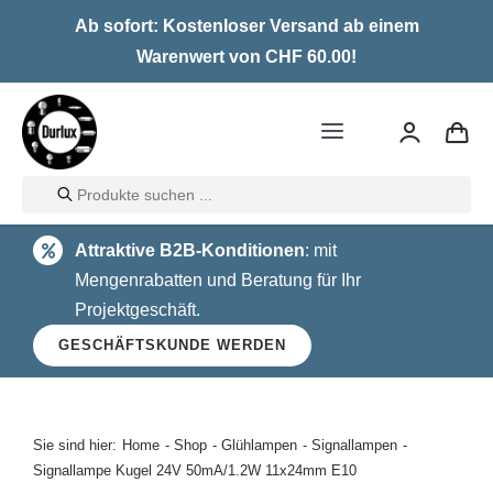
Skip
Ab sofort: Kostenloser Versand ab einem
to
Warenwert von CHF 60.00!
content
Toggle
Navigation
Products
Home
search
Attraktive B2B-Konditionen
: mit
LED
Mengenrabatten und Beratung für Ihr
Projektgeschäft.
Halogen
GESCHÄFTSKUNDE WERDEN
Glühlampen
Über uns
Sie sind hier:
Home
Shop
Glühlampen
Signallampen
Signallampe Kugel 24V 50mA/1.2W 11x24mm E10
Kontakt