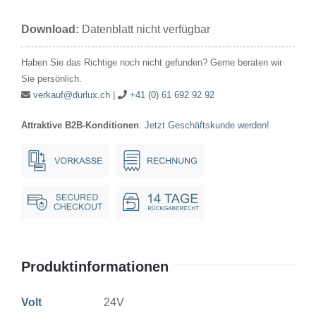
24V
Download:
Datenblatt nicht verfügbar
5W
26x54mm
Haben Sie das Richtige noch nicht gefunden? Gerne beraten wir
E14
Sie persönlich.
Menge
verkauf@durlux.ch
|
+41 (0) 61 692 92 92
Attraktive B2B-Konditionen
:
Jetzt Geschäftskunde werden!
Produktinformationen
Volt
24V