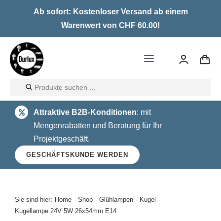
Skip
Ab sofort: Kostenloser Versand ab einem
to
Warenwert von CHF 60.00!
content
Toggle
Navigation
Products
Home
search
Attraktive B2B-Konditionen
: mit
LED
Mengenrabatten und Beratung für Ihr
Projektgeschäft.
Halogen
GESCHÄFTSKUNDE WERDEN
Glühlampen
Über uns
Sie sind hier:
Home
Shop
Glühlampen
Kugel
Kugellampe 24V 5W 26x54mm E14
Kontakt