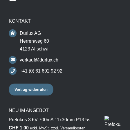
KONTAKT
Durlux AG
Herrenweg 60
4123 Allschwil
verkauf@durlux.ch
+41 (0) 61 692 92 92
Vertrag widerrufen
NEU IM ANGEBOT
Prefokus 3.6V 700mA 11x30mm P13.5s
CHF
1.00
exkl. MwSt.
zzgl.
Versandkosten