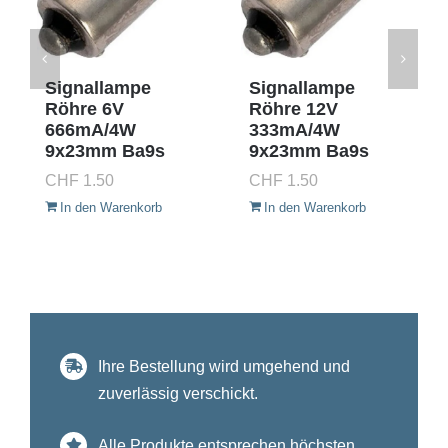
Signallampe
Signallampe
Röhre 6V
Röhre 12V
666mA/4W
333mA/4W
9x23mm Ba9s
9x23mm Ba9s
CHF
1.50
CHF
1.50
In den Warenkorb
In den Warenkorb
Ihre Bestellung wird umgehend und
zuverlässig verschickt.
Alle Produkte entsprechen höchsten