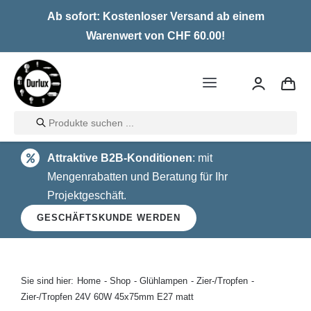
Skip
Ab sofort: Kostenloser Versand ab einem
to
Warenwert von CHF 60.00!
content
Toggle
Navigation
Products
Home
search
Attraktive B2B-Konditionen
: mit
LED
Mengenrabatten und Beratung für Ihr
Projektgeschäft.
Halogen
GESCHÄFTSKUNDE WERDEN
Glühlampen
Über uns
Sie sind hier:
Home
Shop
Glühlampen
Zier-/Tropfen
Zier-/Tropfen 24V 60W 45x75mm E27 matt
Kontakt