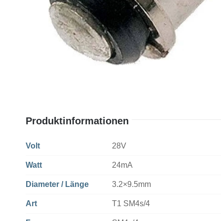
Produktinformationen
Volt
28V
Watt
24mA
Diameter / Länge
3.2×9.5mm
Art
T1 SM4s/4