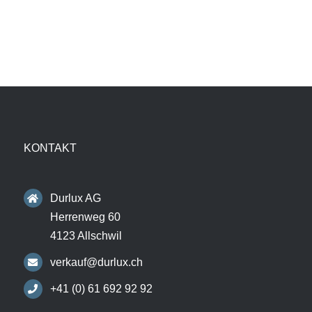
KONTAKT
Durlux AG
Herrenweg 60
4123 Allschwil
verkauf@durlux.ch
+41 (0) 61 692 92 92