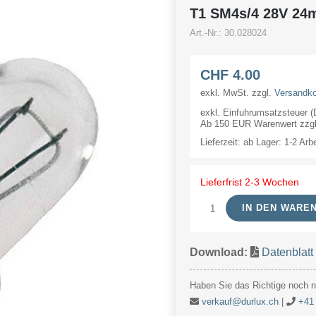
T1 SM4s/4 28V 24
Art.-Nr.:
30.028024
CHF
4.00
exkl. MwSt.
zzgl.
Versandk
exkl. Einfuhrumsatzsteuer 
Ab 150 EUR Warenwert zzgl.
Lieferzeit:
ab Lager: 1-2 Arb
Lieferfrist 2-3 Wochen
IN DEN WARE
T1
SM4s/4
Download:
Datenblatt
28V
24mA
Haben Sie das Richtige noch ni
3.2x9.5mm
verkauf@durlux.ch
|
+41 
Menge