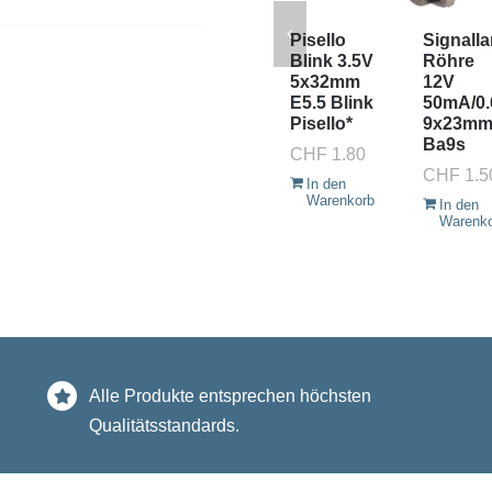
Pisello
Signall
Blink 3.5V
Röhre
5x32mm
12V
E5.5 Blink
50mA/0
Pisello*
9x23m
Ba9s
CHF
1.80
CHF
1.5
In den
Warenkorb
In den
Warenk
Alle Produkte entsprechen höchsten
Qualitätsstandards.