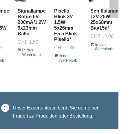
ampe
Signallampe
Pisello
Schiffslampe
Si
Röhre 6V
Blink 3V
12V 25W
Rö
200mA/1.2W
1.5W
25x68mm
12
.6W
9x23mm
5x26mm
Bay15d*
33
m
Ba9s
E5.5 Blink
9x
CHF
12.00
Pisello*
Ba
CHF
1.50
In den
0
CHF
1.80
CH
Warenkorb
In den
Warenkorb
In den
I
orb
Warenkorb
W
Unser Expertenteam berät Sie gerne bei
Fragen zu Produkten oder Bestellung.