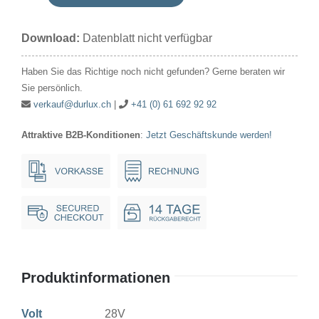
Signallampe
Röhre
Download:
Datenblatt nicht verfügbar
28V
25mA
Haben Sie das Richtige noch nicht gefunden? Gerne beraten wir
5.7x17.5mm
Sie persönlich.
E5.5
verkauf@durlux.ch
|
+41 (0) 61 692 92 92
Menge
Attraktive B2B-Konditionen
:
Jetzt Geschäftskunde werden!
Produktinformationen
Volt
28V