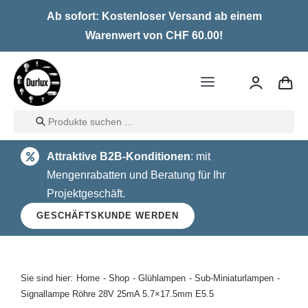
Skip
Ab sofort: Kostenloser Versand ab einem
to
Warenwert von CHF 60.00!
content
Toggle
Navigation
Products
Home
search
Attraktive B2B-Konditionen
: mit
LED
Mengenrabatten und Beratung für Ihr
Projektgeschäft.
Halogen
GESCHÄFTSKUNDE WERDEN
Glühlampen
Über uns
Sie sind hier:
Home
Shop
Glühlampen
Sub-Miniaturlampen
Signallampe Röhre 28V 25mA 5.7×17.5mm E5.5
Kontakt