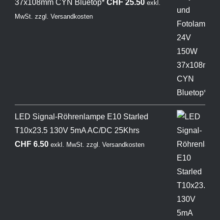
37x108mm CYN Bluetop*
CHF
25.50
exkl.
MwSt.
zzgl.
Versandkosten
LED Signal-Röhrenlampe E10 Starled
T10x23.5 130V 5mA AC/DC 25Khrs
CHF
6.50
exkl. MwSt.
zzgl.
Versandkosten