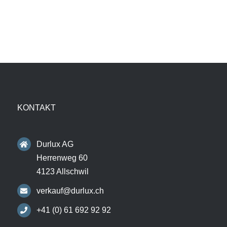
KONTAKT
Durlux AG
Herrenweg 60
4123 Allschwil
verkauf@durlux.ch
+41 (0) 61 692 92 92