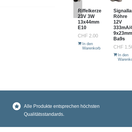
Riffelkerze
Signall
23V 3W
Röhre
13x44mm
12V
E10
333mA/
9x23m
CHF
2.00
Ba9s
In den
CHF
1.5
Warenkorb
In den
Warenk
Alle Produkte entsprechen höchsten
Qualitätsstandards.