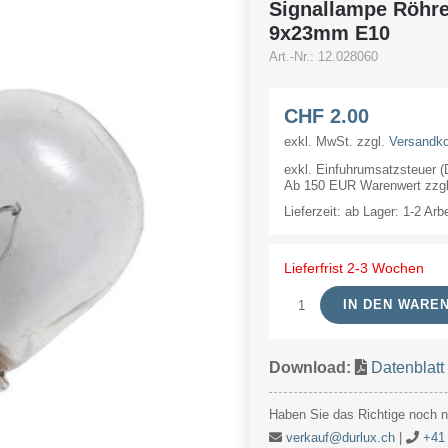
Signallampe Röhr
9x23mm E10
Art.-Nr.:
12.028060
CHF
2.00
exkl. MwSt.
zzgl.
Versandk
exkl. Einfuhrumsatzsteuer 
Ab 150 EUR Warenwert zzgl.
Lieferzeit:
ab Lager: 1-2 Arb
Lieferfrist 2-3 Wochen
IN DEN WARE
Signallampe
Röhre
Download:
Datenblatt
28V
60mA/1.7W
Haben Sie das Richtige noch ni
9x23mm
verkauf@durlux.ch
|
+41 