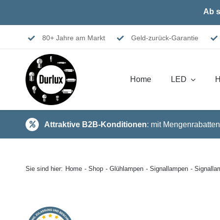
Skip
Ab s
to
content
80+ Jahre am Markt
Geld-zurück-Garantie
Home
LED
H
Attraktive B2B-Konditionen
: mit Mengenrabatten
Sie sind hier:
Home
Shop
Glühlampen
Signallampen
Signall