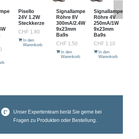
ampe
Pisello
Signallampe
Signallampe
Rif
24V 1.2W
Röhre 8V
Röhre 4V
8V
Steckkerze
300mA/2.4W
250mA/1W
13
4W
9x23mm
9x23mm
E1
CHF
1.80
m
Ba9s
Ba9s
CH
In den
CHF
1.50
CHF
1.10
Warenkorb
I
0
W
In den
In den
Warenkorb
Warenkorb
orb
Unser Expertenteam berät Sie gerne bei
Fragen zu Produkten oder Bestellung.