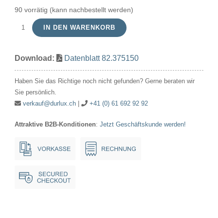
90 vorrätig (kann nachbestellt werden)
IN DEN WARENKORB
Punktlichtlampen
3.75V
Download:
Datenblatt 82.375150
1500mA/5.6W
17x30mm
Haben Sie das Richtige noch nicht gefunden? Gerne beraten wir
E10
Sie persönlich.
Xenon*
verkauf@durlux.ch
|
+41 (0) 61 692 92 92
Menge
Attraktive B2B-Konditionen
:
Jetzt Geschäftskunde werden!