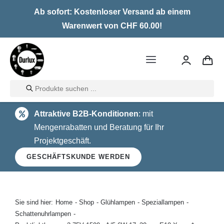
Skip
Ab sofort: Kostenloser Versand ab einem
to
Warenwert von CHF 60.00!
content
Toggle
Navigation
Products
Home
search
Attraktive B2B-Konditionen
: mit
LED
Mengenrabatten und Beratung für Ihr
Projektgeschäft.
Halogen
GESCHÄFTSKUNDE WERDEN
Glühlampen
Über uns
Sie sind hier:
Home
Shop
Glühlampen
Speziallampen
Schattenuhrlampen
Kontakt