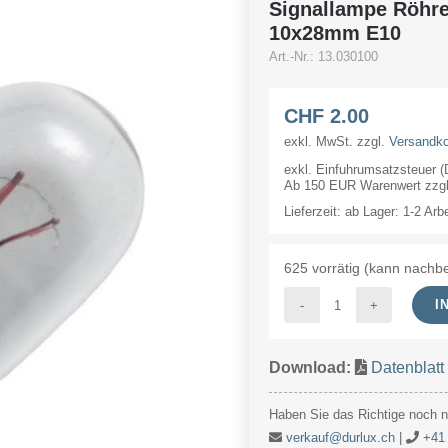
Signallampe Röhr
10x28mm E10
Art.-Nr.:
13.030100
CHF
2.00
exkl. MwSt.
zzgl.
Versandk
exkl. Einfuhrumsatzsteuer 
Ab 150 EUR Warenwert zzgl.
Lieferzeit:
ab Lager: 1-2 Arb
625 vorrätig (kann nachbe
I
Signallampe
Röhre
Download:
Datenblatt
30V
100mA/3W
Haben Sie das Richtige noch ni
10x28mm
verkauf@durlux.ch
|
+41 