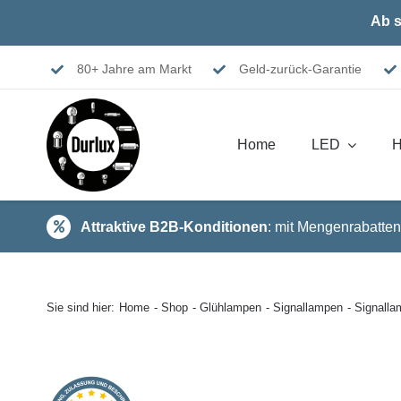
Skip
Ab s
to
content
80+ Jahre am Markt
Geld-zurück-Garantie
Home
LED
H
Attraktive B2B-Konditionen
: mit Mengenrabatten
Sie sind hier:
Home
Shop
Glühlampen
Signallampen
Signall