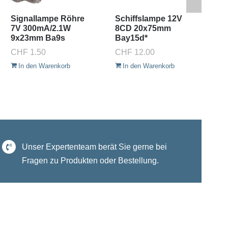
Signallampe Röhre
Schiffslampe 12V
Pi
7V 300mA/2.1W
8CD 20x75mm
1
9x23mm Ba9s
Bay15d*
St
CHF
1.50
CHF
12.00
C
In den Warenkorb
In den Warenkorb
Unser Expertenteam berät Sie gerne bei
Fragen zu Produkten oder Bestellung.