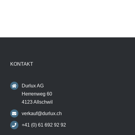
KONTAKT
Durlux AG
Herrenweg 60
4123 Allschwil
verkauf@durlux.ch
+41 (0) 61 692 92 92