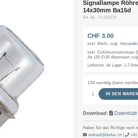
Signallampe Röhr
14x30mm Ba15d
Art.-Nr.:
71.030170
CHF
3.00
exkl. MwSt.
zzgl.
Versandk
exkl. Einfuhrumsatzsteuer 
Ab 150 EUR Warenwert zzgl.
Lieferzeit:
ab Lager: 1-2 Arb
134 vorrätig (kann nachbe
IN DEN WARE
Signallampe
Röhre
Download:
Datenblatt
30V
170mA/5W
Haben Sie das Richtige noch ni
14x30mm
verkauf@durlux.ch
|
+41 