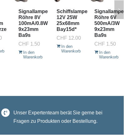
Signallampe
Schiffslampe
Signallampe
Si
Röhre 8V
12V 25W
Röhre 6V
Rö
m
100mA/0.8W
25x68mm
500mA/3W
4.
rze
9x23mm
Bay15d*
9x23mm
60
Ba9s
Ba9s
9x
0
CHF
12.00
Ba
CHF
1.50
CHF
1.50
In den
CH
orb
Warenkorb
In den
In den
Warenkorb
Warenkorb
I
W
Unser Expertenteam berät Sie gerne bei
Fragen zu Produkten oder Bestellung.