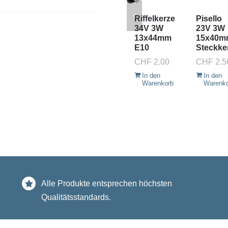
Riffelkerze
Pisello
34V 3W
23V 3W
13x44mm
15x40m
E10
Steckke
CHF
2.00
CHF
2.5
In den
In den
Warenkorb
Warenk
Alle Produkte entsprechen höchsten
Qualitätsstandards.