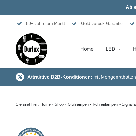
Skip
Ab s
to
content
80+ Jahre am Markt
Geld-zurück-Garantie
Home
LED
H
Attraktive B2B-Konditionen
: mit Mengenrabatten
Sie sind hier:
Home
Shop
Glühlampen
Röhrenlampen
Signal