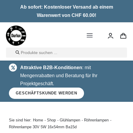
Skip
Ab sofort: Kostenloser Versand ab einem
to
Warenwert von CHF 60.00!
content
Toggle
Navigation
Products
Home
search
Attraktive B2B-Konditionen
: mit
LED
Mengenrabatten und Beratung für Ihr
Projektgeschäft.
Halogen
GESCHÄFTSKUNDE WERDEN
Glühlampen
Über uns
Sie sind hier:
Home
Shop
Glühlampen
Röhrenlampen
Röhrenlampe 30V 5W 16x54mm Ba15d
Kontakt