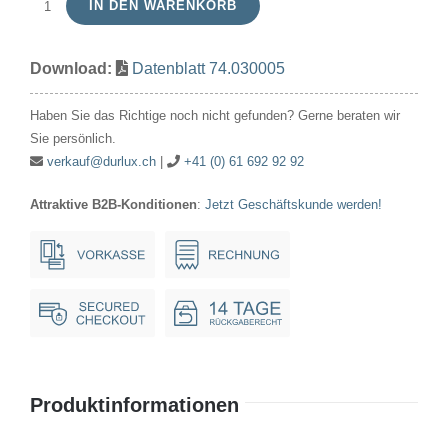
IN DEN WARENKORB
Röhrenlampe
30V
Download:
Datenblatt 74.030005
5W
16x54mm
Haben Sie das Richtige noch nicht gefunden? Gerne beraten wir
Ba15d
Sie persönlich.
Menge
verkauf@durlux.ch
|
+41 (0) 61 692 92 92
Attraktive B2B-Konditionen
:
Jetzt Geschäftskunde werden!
Produktinformationen