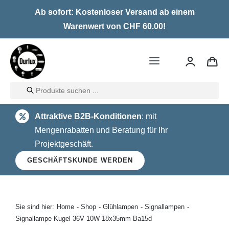
Skip
Ab sofort: Kostenloser Versand ab einem
to
Warenwert von CHF 60.00!
content
Toggle
Navigation
Products
Home
search
Attraktive B2B-Konditionen
: mit
LED
Mengenrabatten und Beratung für Ihr
Projektgeschäft.
Halogen
GESCHÄFTSKUNDE WERDEN
Glühlampen
Über uns
Sie sind hier:
Home
Shop
Glühlampen
Signallampen
Signallampe Kugel 36V 10W 18x35mm Ba15d
Kontakt