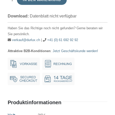
Signallampe
Kugel
Download:
Datenblatt nicht verfügbar
36V
10W
Haben Sie das Richtige noch nicht gefunden? Gerne beraten wir
18x35mm
Sie persönlich.
Ba15d
verkauf@durlux.ch
|
+41 (0) 61 692 92 92
Menge
Attraktive B2B-Konditionen
:
Jetzt Geschäftskunde werden!
Produktinformationen