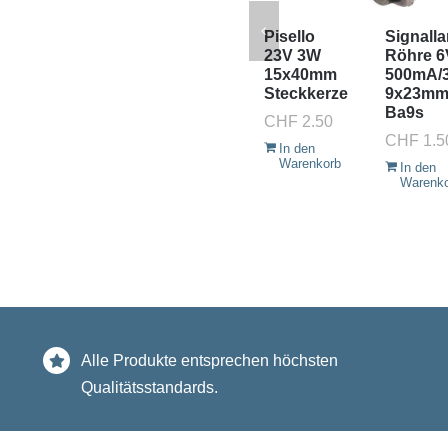
Pisello
Signall
23V 3W
Röhre 6
15x40mm
500mA/
Steckkerze
9x23m
Ba9s
CHF
2.50
CHF
1.5
In den
Warenkorb
In den
Warenk
Alle Produkte entsprechen höchsten
Qualitätsstandards.