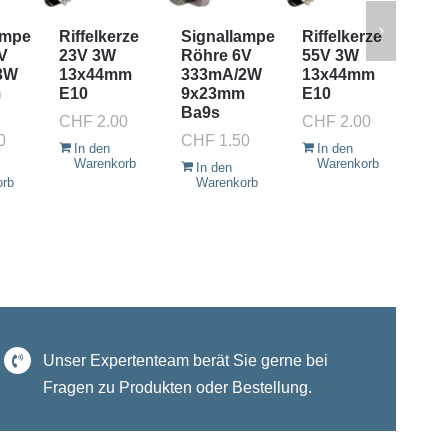
ampe
Riffelkerze
Signallampe
Riffelkerze
Pis
V
23V 3W
Röhre 6V
55V 3W
Bli
3W
13x44mm
333mA/2W
13x44mm
5.
m
E10
9x23mm
E10
E5.
Ba9s
Pis
CHF
2.00
CHF
2.00
0
CHF
1.50
CH
In den
In den
Warenkorb
Warenkorb
In den
I
orb
Warenkorb
W
Unser Expertenteam berät Sie gerne bei
Fragen zu Produkten oder Bestellung.