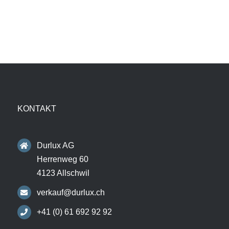
KONTAKT
Durlux AG
Herrenweg 60
4123 Allschwil
verkauf@durlux.ch
+41 (0) 61 692 92 92