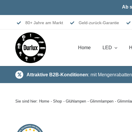
Skip
Ab s
to
content
80+ Jahre am Markt
Geld-zurück-Garantie
Home
LED
H
Attraktive B2B-Konditionen
: mit Mengenrabatten
Sie sind hier:
Home
Shop
Glühlampen
Glimmlampen
Glimmla