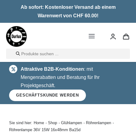
Skip
Ab sofort: Kostenloser Versand ab einem
to
Warenwert von CHF 60.00!
content
Toggle
Navigation
Products
Home
search
Attraktive B2B-Konditionen
: mit
LED
Mengenrabatten und Beratung für Ihr
Projektgeschäft.
Halogen
GESCHÄFTSKUNDE WERDEN
Glühlampen
Über uns
Sie sind hier:
Home
Shop
Glühlampen
Röhrenlampen
Röhrenlampe 36V 15W 16x48mm Ba15d
Kontakt