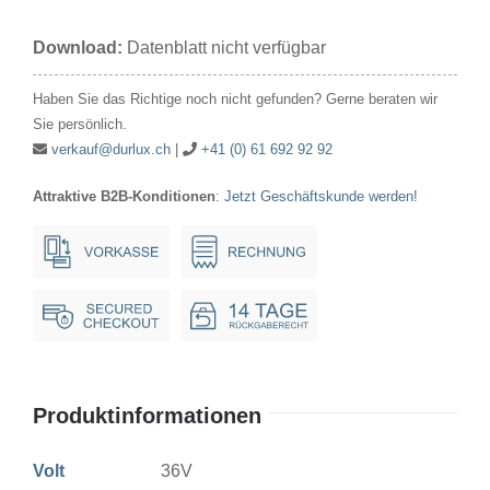
36V
Download:
Datenblatt nicht verfügbar
15W
16x48mm
Haben Sie das Richtige noch nicht gefunden? Gerne beraten wir
Ba15d
Sie persönlich.
Menge
verkauf@durlux.ch
|
+41 (0) 61 692 92 92
Attraktive B2B-Konditionen
:
Jetzt Geschäftskunde werden!
Produktinformationen
Volt
36V