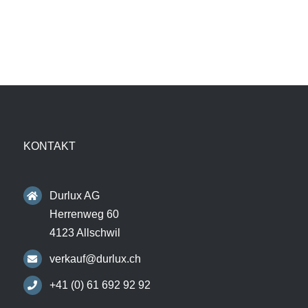
KONTAKT
Durlux AG
Herrenweg 60
4123 Allschwil
verkauf@durlux.ch
+41 (0) 61 692 92 92