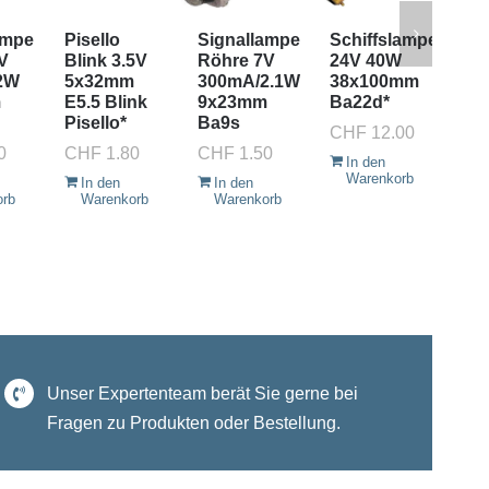
ampe
Pisello
Signallampe
Schiffslampe
Si
V
Blink 3.5V
Röhre 7V
24V 40W
Rö
2W
5x32mm
300mA/2.1W
38x100mm
12
m
E5.5 Blink
9x23mm
Ba22d*
25
Pisello*
Ba9s
9x
CHF
12.00
Ba
0
CHF
1.80
CHF
1.50
In den
CH
Warenkorb
In den
In den
orb
Warenkorb
Warenkorb
I
W
Unser Expertenteam berät Sie gerne bei
Fragen zu Produkten oder Bestellung.