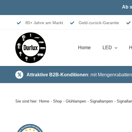
Skip
Ab s
to
content
80+ Jahre am Markt
Geld-zurück-Garantie
Home
LED
H
Attraktive B2B-Konditionen
: mit Mengenrabatten
Sie sind hier:
Home
Shop
Glühlampen
Signallampen
Signall