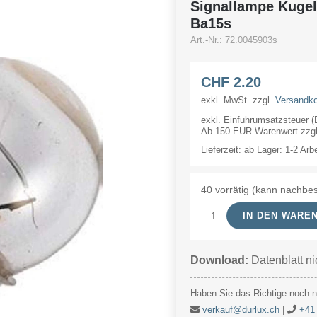
Signallampe Kuge
Ba15s
Art.-Nr.:
72.0045903s
CHF
2.20
exkl. MwSt.
zzgl.
Versandk
exkl. Einfuhrumsatzsteuer 
Ab 150 EUR Warenwert zzgl.
Lieferzeit:
ab Lager: 1-2 Arb
40 vorrätig (kann nachbes
IN DEN WARE
Signallampe
Kugel
Download:
Datenblatt ni
4.5V
3W
Haben Sie das Richtige noch ni
18x35mm
verkauf@durlux.ch
|
+41 