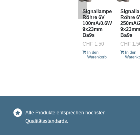
Signallampe
Signall
Röhre 6V
Röhre 6
100mA/0.6W
250mA/
9x23mm
9x23m
Ba9s
Ba9s
CHF
1.50
CHF
1.5
In den
In den
Warenkorb
Warenk
Alle Produkte entsprechen höchsten
Qualitätsstandards.