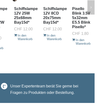
ampe
Schiffslampe
Schiffslampe
Pisello
Si
12V 25W
12V 8CD
Blink 3.5V
Rö
25x68mm
20x75mm
5x32mm
3.
2W
Bay15d*
Bay15d*
E5.5 Blink
20
m
Pisello*
9x
CHF
12.00
CHF
12.00
Ba
CHF
1.80
In den
In den
0
CH
Warenkorb
Warenkorb
In den
Warenkorb
I
orb
W
Unser Expertenteam berät Sie gerne bei
Fragen zu Produkten oder Bestellung.