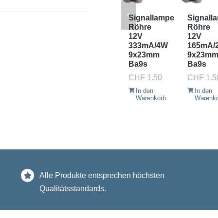
Signallampe
Signall
Röhre
Röhre
12V
12V
333mA/4W
165mA/
9x23mm
9x23m
Ba9s
Ba9s
CHF
1.50
CHF
1.5
In den
In den
Warenkorb
Warenk
Alle Produkte entsprechen höchsten
Qualitätsstandards.