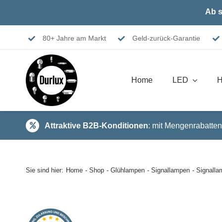
Skip
Ab s
to
content
80+ Jahre am Markt
Geld-zurück-Garantie
Home
LED
H
Attraktive B2B-Konditionen
: mit Mengenrabatten
Sie sind hier:
Home
Shop
Glühlampen
Signallampen
Signall