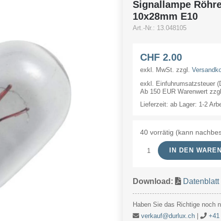
Signallampe Röhr
10x28mm E10
Art.-Nr.:
13.048105
CHF
2.00
exkl. MwSt.
zzgl.
Versandk
exkl. Einfuhrumsatzsteuer 
Ab 150 EUR Warenwert zzgl.
Lieferzeit:
ab Lager: 1-2 Arb
40 vorrätig (kann nachbes
IN DEN WARE
Signallampe
Röhre
Download:
Datenblatt
48V
105mA/5W
Haben Sie das Richtige noch ni
10x28mm
verkauf@durlux.ch
|
+41 