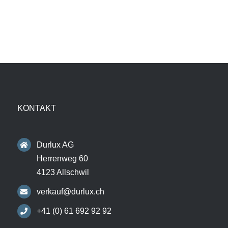
KONTAKT
Durlux AG
Herrenweg 60
4123 Allschwil
verkauf@durlux.ch
+41 (0) 61 692 92 92