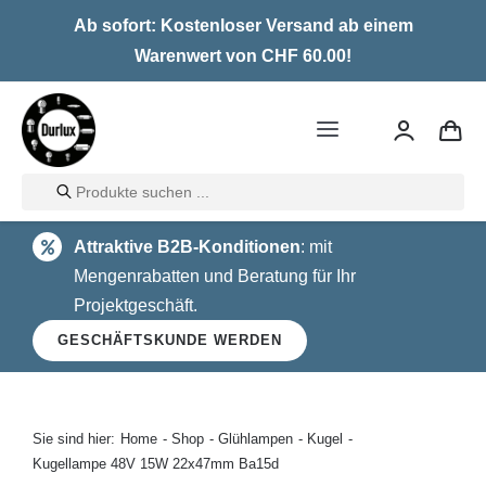
Skip
Ab sofort: Kostenloser Versand ab einem
to
Warenwert von CHF 60.00!
content
Toggle
Navigation
Products
Home
search
Attraktive B2B-Konditionen
: mit
LED
Mengenrabatten und Beratung für Ihr
Projektgeschäft.
Halogen
GESCHÄFTSKUNDE WERDEN
Glühlampen
Über uns
Sie sind hier:
Home
Shop
Glühlampen
Kugel
Kugellampe 48V 15W 22x47mm Ba15d
Kontakt