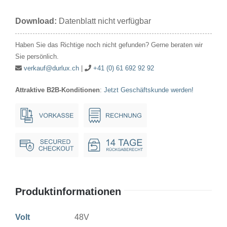
48V
Download:
Datenblatt nicht verfügbar
15W
22x47mm
Haben Sie das Richtige noch nicht gefunden? Gerne beraten wir
Ba15d
Sie persönlich.
Menge
verkauf@durlux.ch
|
+41 (0) 61 692 92 92
Attraktive B2B-Konditionen
:
Jetzt Geschäftskunde werden!
Produktinformationen
Volt
48V