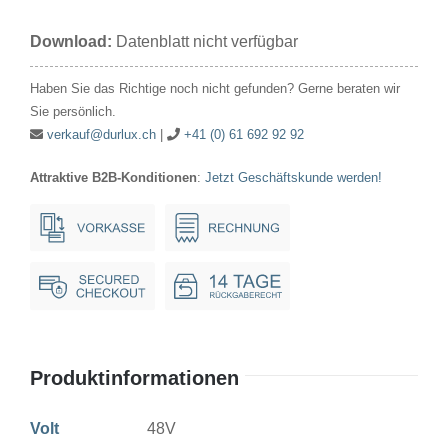
48V
Download:
Datenblatt nicht verfügbar
20W
26x48mm
Haben Sie das Richtige noch nicht gefunden? Gerne beraten wir
Ba15d*
Sie persönlich.
Menge
verkauf@durlux.ch
|
+41 (0) 61 692 92 92
Attraktive B2B-Konditionen
:
Jetzt Geschäftskunde werden!
Produktinformationen
Volt
48V