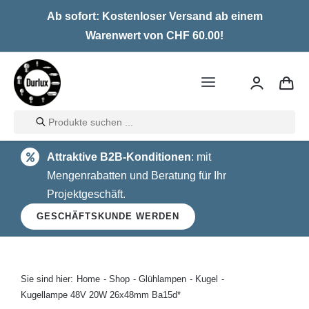
Skip
Ab sofort: Kostenloser Versand ab einem
to
Warenwert von CHF 60.00!
content
Toggle
Navigation
Products
Home
search
Attraktive B2B-Konditionen
: mit
LED
Mengenrabatten und Beratung für Ihr
Projektgeschäft.
Halogen
GESCHÄFTSKUNDE WERDEN
Glühlampen
Über uns
Sie sind hier:
Home
Shop
Glühlampen
Kugel
Kugellampe 48V 20W 26x48mm Ba15d*
Kontakt