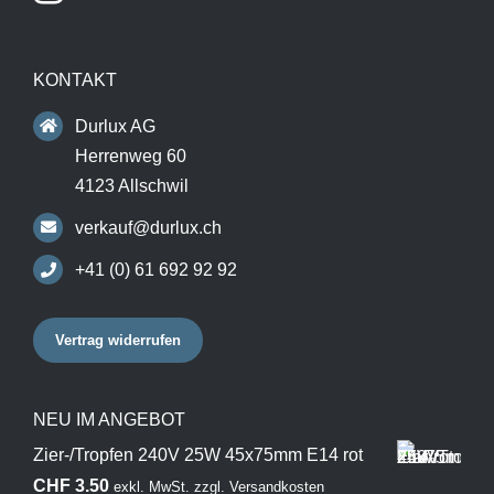
KONTAKT
Durlux AG
Herrenweg 60
4123 Allschwil
verkauf@durlux.ch
+41 (0) 61 692 92 92
Vertrag widerrufen
NEU IM ANGEBOT
Zier-/Tropfen 240V 25W 45x75mm E14 rot
CHF
3.50
exkl. MwSt.
zzgl.
Versandkosten