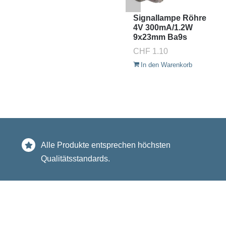
Signallampe Röhre
4V 300mA/1.2W
9x23mm Ba9s
CHF
1.10
In den Warenkorb
Alle Produkte entsprechen höchsten
Qualitätsstandards.