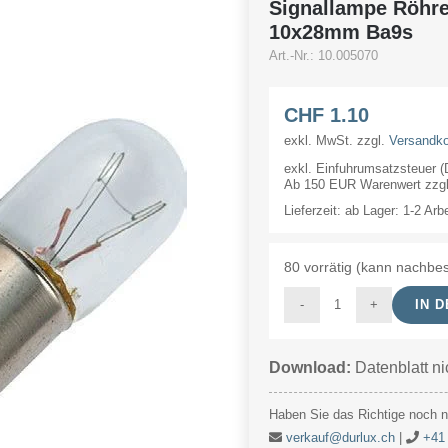
Signallampe Röhr
10x28mm Ba9s
Art.-Nr.:
10.005070
CHF
1.10
exkl. MwSt.
zzgl.
Versandk
exkl. Einfuhrumsatzsteuer 
Ab 150 EUR Warenwert zzgl.
Lieferzeit:
ab Lager: 1-2 Arb
80 vorrätig (kann nachbes
IN 
Signallampe
Röhre
Download:
Datenblatt ni
5V
70mA/0.35W
Haben Sie das Richtige noch ni
10x28mm
verkauf@durlux.ch
|
+41 