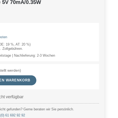
e 5V 70mA/0.35W
osten
(DE: 19 %, AT: 20 %)
 Zollgebühren.
eitstage | Nachlieferung: 2-3 Wochen
tellt werden)
DEN WARENKORB
cht verfügbar
cht gefunden? Gerne beraten wir Sie persönlich.
(0) 61 692 92 92