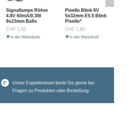
Signallampe Röhre
Pisello Blink 6V
Sc
4.8V 60mA/0.3W
5x32mm E5.5 Blink
1
9x23mm Ba9s
Pisello*
B
CHF
1.50
CHF
1.80
C
In den Warenkorb
In den Warenkorb
Unser Expertenteam berät Sie gerne bei
Fragen zu Produkten oder Bestellung.