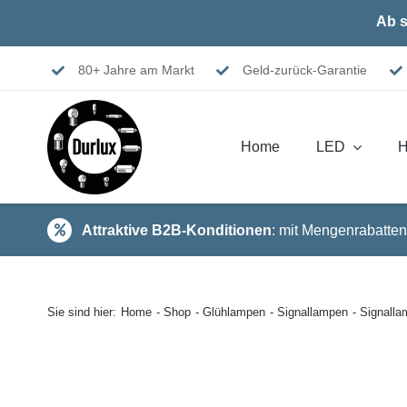
Skip
Ab s
to
content
80+ Jahre am Markt
Geld-zurück-Garantie
Home
LED
H
Attraktive B2B-Konditionen
: mit Mengenrabatten
Sie sind hier:
Home
Shop
Glühlampen
Signallampen
Signall