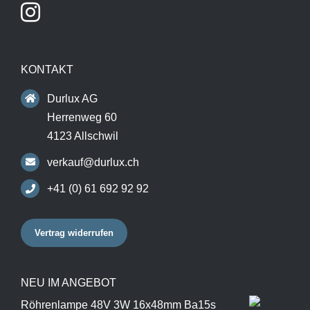
KONTAKT
Durlux AG
Herrenweg 60
4123 Allschwil
verkauf@durlux.ch
+41 (0) 61 692 92 92
Vertrag widerrufen
NEU IM ANGEBOT
Röhrenlampe 48V 3W 16x48mm Ba15s