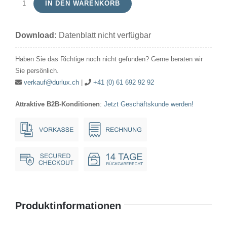
IN DEN WARENKORB
Signallampe
Röhre
Download:
Datenblatt nicht verfügbar
60V
40mA/2.4W
Haben Sie das Richtige noch nicht gefunden? Gerne beraten wir
14x30mm
Sie persönlich.
Ba15d
verkauf@durlux.ch
|
+41 (0) 61 692 92 92
Menge
Attraktive B2B-Konditionen
:
Jetzt Geschäftskunde werden!
Produktinformationen