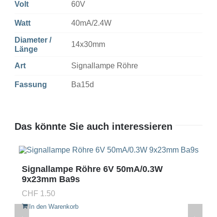
Volt
60V
Watt
40mA/2.4W
Diameter /
14x30mm
Länge
Art
Signallampe Röhre
Fassung
Ba15d
Das könnte Sie auch interessieren
Signallampe Röhre 6V 50mA/0.3W
9x23mm Ba9s
CHF
1.50
In den Warenkorb