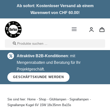
Skip
Ab sofort: Kostenloser Versand ab einem
to
Warenwert von CHF 60.00!
content
Toggle
Navigation
Products
Home
search
Attraktive B2B-Konditionen
: mit
LED
Mengenrabatten und Beratung für Ihr
Projektgeschäft.
Halogen
GESCHÄFTSKUNDE WERDEN
Glühlampen
Über uns
Sie sind hier:
Home
Shop
Glühlampen
Signallampen
Signallampe Kugel 6V 15W 18x35mm Ba15s
Kontakt