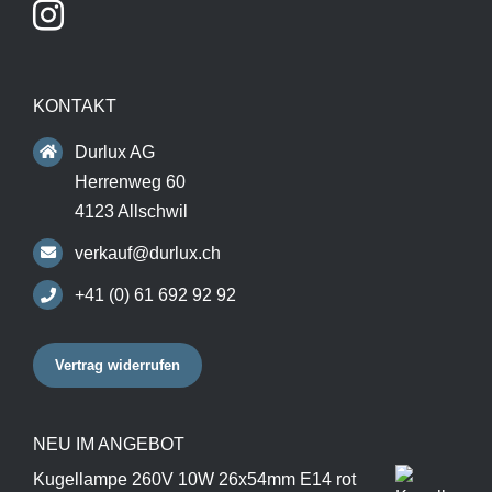
KONTAKT
Durlux AG
Herrenweg 60
4123 Allschwil
verkauf@durlux.ch
+41 (0) 61 692 92 92
Vertrag widerrufen
NEU IM ANGEBOT
Kugellampe 260V 10W 26x54mm E14 rot