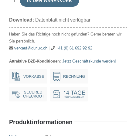
IN DEN WARENKORB
Signallampe
Kugel
Download:
Datenblatt nicht verfügbar
6V
15W
Haben Sie das Richtige noch nicht gefunden? Gerne beraten wir
18x35mm
Sie persönlich.
Ba15s
verkauf@durlux.ch
|
+41 (0) 61 692 92 92
Menge
Attraktive B2B-Konditionen
:
Jetzt Geschäftskunde werden!
Produktinformationen