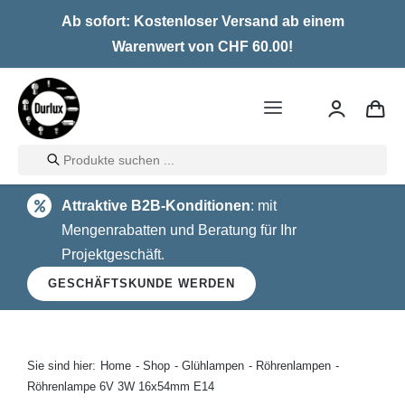
Skip
Ab sofort: Kostenloser Versand ab einem
to
Warenwert von CHF 60.00!
content
Toggle
Navigation
Products
Home
search
Attraktive B2B-Konditionen
: mit
LED
Mengenrabatten und Beratung für Ihr
Projektgeschäft.
Halogen
GESCHÄFTSKUNDE WERDEN
Glühlampen
Über uns
Sie sind hier:
Home
Shop
Glühlampen
Röhrenlampen
Röhrenlampe 6V 3W 16x54mm E14
Kontakt