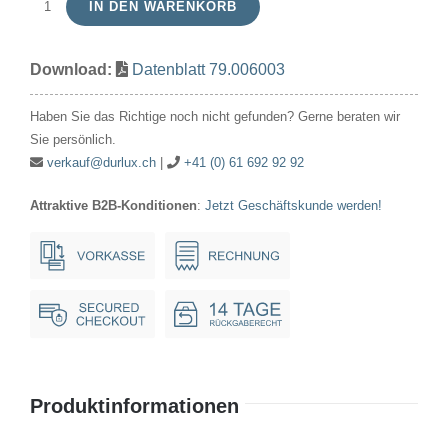
IN DEN WARENKORB
Röhrenlampe
6V
Download:
Datenblatt 79.006003
3W
16x54mm
Haben Sie das Richtige noch nicht gefunden? Gerne beraten wir
E14
Sie persönlich.
Menge
verkauf@durlux.ch
|
+41 (0) 61 692 92 92
Attraktive B2B-Konditionen
:
Jetzt Geschäftskunde werden!
Produktinformationen