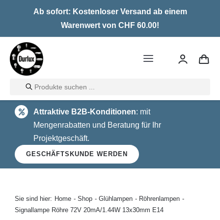
Skip
Ab sofort: Kostenloser Versand ab einem
to
Warenwert von CHF 60.00!
content
Toggle
Navigation
Products
Home
search
Attraktive B2B-Konditionen
: mit
LED
Mengenrabatten und Beratung für Ihr
Projektgeschäft.
Halogen
GESCHÄFTSKUNDE WERDEN
Glühlampen
Über uns
Sie sind hier:
Home
Shop
Glühlampen
Röhrenlampen
Signallampe Röhre 72V 20mA/1.44W 13x30mm E14
Kontakt