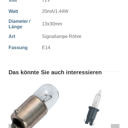
Volt
72V
Watt
20mA/1.44W
Diameter /
13x30mm
Länge
Art
Signallampe Röhre
Fassung
E14
Das könnte Sie auch interessieren