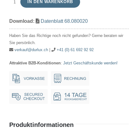
IN DEN WARENKORB
T6.8G
80V
Download:
Datenblatt 68.080020
20mA
7x44mm
Haben Sie das Richtige noch nicht gefunden? Gerne beraten wir
Menge
Sie persönlich.
verkauf@durlux.ch
|
+41 (0) 61 692 92 92
Attraktive B2B-Konditionen
:
Jetzt Geschäftskunde werden!
Produktinformationen