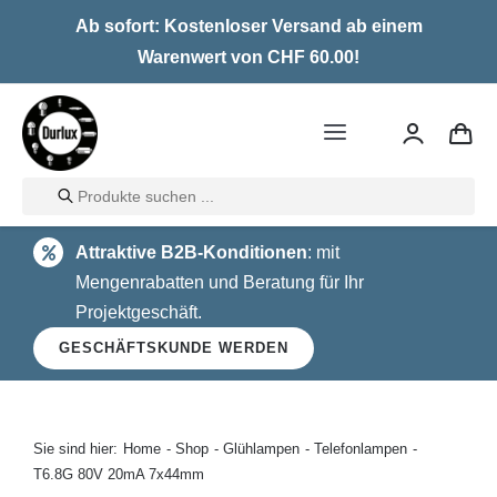
Skip
Ab sofort: Kostenloser Versand ab einem
to
Warenwert von CHF 60.00!
content
Toggle
Navigation
Products
Home
search
Attraktive B2B-Konditionen
: mit
LED
Mengenrabatten und Beratung für Ihr
Projektgeschäft.
Halogen
GESCHÄFTSKUNDE WERDEN
Glühlampen
Über uns
Sie sind hier:
Home
Shop
Glühlampen
Telefonlampen
T6.8G 80V 20mA 7x44mm
Kontakt