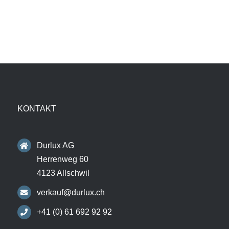
KONTAKT
Durlux AG
Herrenweg 60
4123 Allschwil
verkauf@durlux.ch
+41 (0) 61 692 92 92