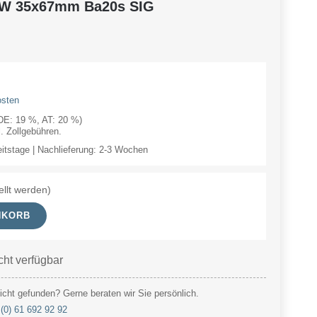
0W 35x67mm Ba20s SIG
osten
(DE: 19 %, AT: 20 %)
 Zollgebühren.
eitstage | Nachlieferung: 2-3 Wochen
ellt werden)
NKORB
cht verfügbar
cht gefunden? Gerne beraten wir Sie persönlich.
(0) 61 692 92 92