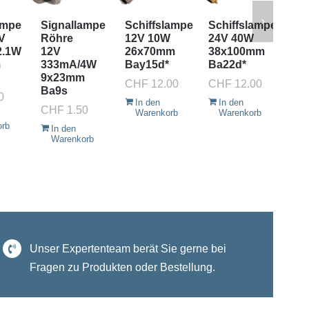
ampe
Signallampe
Schiffslampe
Schiffslampe
Si
V
Röhre
12V 10W
24V 40W
Rö
2.1W
12V
26x70mm
38x100mm
12
m
333mA/4W
Bay15d*
Ba22d*
16
9x23mm
9x
CHF
12.00
CHF
12.00
Ba9s
Ba
0
In den
In den
CHF
1.50
CH
Warenkorb
Warenkorb
orb
In den
I
Warenkorb
W
Unser Expertenteam berät Sie gerne bei
Fragen zu Produkten oder Bestellung.