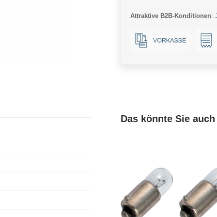
SIG
Attraktive B2B-Konditionen
:
4020
matt*
Menge
Das könnte Sie auch 