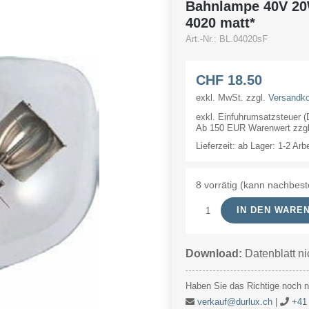
Bahnlampe 40V 2
4020 matt*
Art.-Nr.:
BL.04020sF
CHF
18.50
exkl. MwSt.
zzgl.
Versandk
exkl. Einfuhrumsatzsteuer 
Ab 150 EUR Warenwert zzgl.
Lieferzeit:
ab Lager: 1-2 Arb
8 vorrätig (kann nachbest
IN DEN WARE
Bahnlampe
40V
Download:
Datenblatt ni
20W
35x67mm
Haben Sie das Richtige noch ni
Ba20s
verkauf@durlux.ch
|
+41 