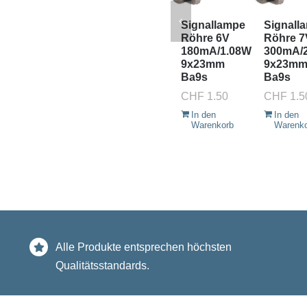
Signallampe
Signall
Röhre 6V
Röhre 7
180mA/1.08W
300mA/
9x23mm
9x23m
Ba9s
Ba9s
CHF
1.50
CHF
1.5
In den
In den
Warenkorb
Warenk
Alle Produkte entsprechen höchsten
Qualitätsstandards.