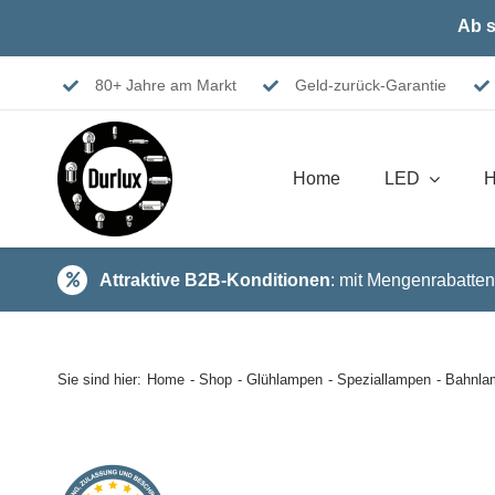
Skip
Ab s
to
content
80+ Jahre am Markt
Geld-zurück-Garantie
Home
LED
H
Attraktive B2B-Konditionen
: mit Mengenrabatten
Sie sind hier:
Home
Shop
Glühlampen
Speziallampen
Bahnla