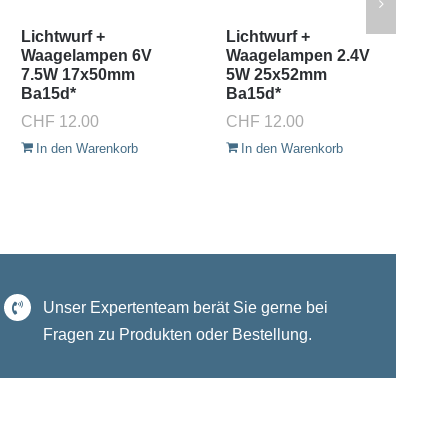
Lichtwurf +
Lichtwurf +
Me
Waagelampen 6V
Waagelampen 2.4V
L
7.5W 17x50mm
5W 25x52mm
1
Ba15d*
Ba15d*
C
CHF
12.00
CHF
12.00
In den Warenkorb
In den Warenkorb
Unser Expertenteam berät Sie gerne bei
Fragen zu Produkten oder Bestellung.