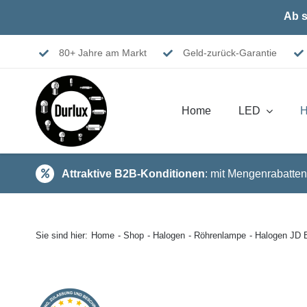
Skip
Ab s
to
content
80+ Jahre am Markt
Geld-zurück-Garantie
Home
LED
H
Attraktive B2B-Konditionen
: mit Mengenrabatten
Sie sind hier:
Home
Shop
Halogen
Röhrenlampe
Halogen JD