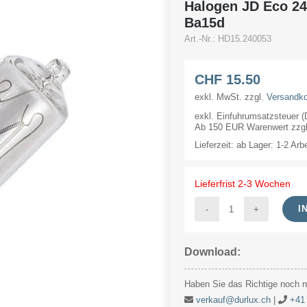
Halogen JD Eco 2
Ba15d
Art.-Nr.:
HD15.240053
CHF
15.50
exkl. MwSt.
zzgl.
Versandk
exkl. Einfuhrumsatzsteuer 
Ab 150 EUR Warenwert zzgl.
Lieferzeit:
ab Lager: 1-2 Arb
Lieferfrist 2-3 Wochen
I
Halogen
JD
Download:
Eco
240V
Haben Sie das Richtige noch ni
53W
verkauf@durlux.ch
|
+41 