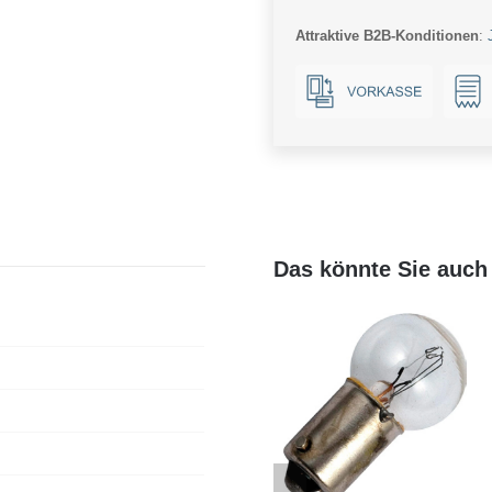
17x78mm
Attraktive B2B-Konditionen
:
Ba15d
Menge
Das könnte Sie auch 