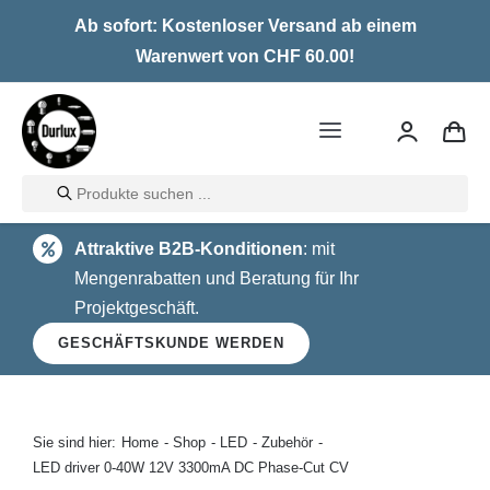
Skip
Ab sofort: Kostenloser Versand ab einem
to
Warenwert von CHF 60.00!
content
Toggle
Navigation
Products
Home
search
Attraktive B2B-Konditionen
: mit
LED
Mengenrabatten und Beratung für Ihr
Projektgeschäft.
Halogen
GESCHÄFTSKUNDE WERDEN
Glühlampen
Über uns
Sie sind hier:
Home
Shop
LED
Zubehör
LED driver 0-40W 12V 3300mA DC Phase-Cut CV
Kontakt