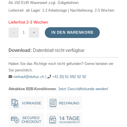
Ab 150 EUR Warenwert zzgl. Zollgebühren.
Lieferzeit:
ab Lager: 1-2 Arbeitstage | Nachlieferung: 2-3 Wochen
Lieferfrist 2-3 Wochen
IN DEN WARENKORB
LED
driver
Download:
Datenblatt nicht verfügbar
0-
40W
Haben Sie das Richtige noch nicht gefunden? Gerne beraten wir
12V
Sie persönlich.
3300mA
verkauf@durlux.ch
|
+41 (0) 61 692 92 92
DC
Attraktive B2B-Konditionen
:
Jetzt Geschäftskunde werden!
Phase-
Cut
CV
Menge