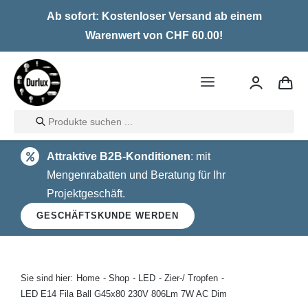
Skip
Ab sofort: Kostenloser Versand ab einem
to
Warenwert von CHF 60.00!
content
Toggle
Navigation
Products
Home
search
Attraktive B2B-Konditionen
: mit
LED
Mengenrabatten und Beratung für Ihr
Projektgeschäft.
Halogen
GESCHÄFTSKUNDE WERDEN
Glühlampen
Über uns
Sie sind hier:
Home
Shop
LED
Zier-/ Tropfen
LED E14 Fila Ball G45x80 230V 806Lm 7W AC Dim
Kontakt