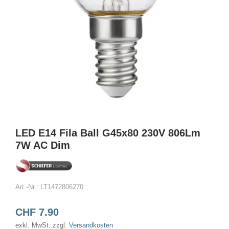
LED E14 Fila Ball G45x80 230V 806Lm
7W AC Dim
Art.-Nr.:
LT1472806270
CHF
7.90
exkl. MwSt.
zzgl.
Versandkosten