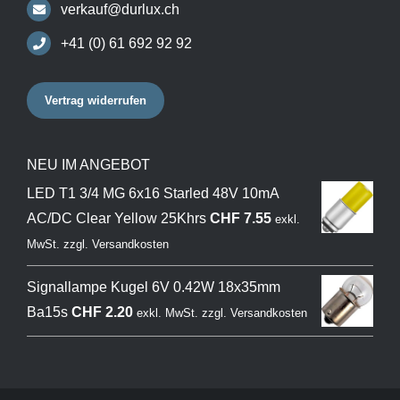
verkauf@durlux.ch
+41 (0) 61 692 92 92
Vertrag widerrufen
NEU IM ANGEBOT
LED T1 3/4 MG 6x16 Starled 48V 10mA
AC/DC Clear Yellow 25Khrs
CHF
7.55
exkl.
MwSt.
zzgl.
Versandkosten
Signallampe Kugel 6V 0.42W 18x35mm
Ba15s
CHF
2.20
exkl. MwSt.
zzgl.
Versandkosten