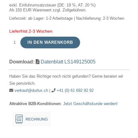
exkl. Einfuhrumsatzsteuer (DE: 19 %, AT: 20 %)
Ab 150 EUR Warenwert zzgl. Zollgebühren.
Lieferzeit:
ab Lager: 1-2 Arbeitstage | Nachlieferung: 2-3 Wochen
Lieferfrist 2-3 Wochen
IN DEN WARENKORB
LED
E14
Download:
Datenblatt LS149125005
Slim
Flex
Haben Sie das Richtige noch nicht gefunden? Gerne beraten wir
Fila
Sie persönlich.
Candle
verkauf@durlux.ch
|
+41 (0) 61 692 92 92
C35x98
Attraktive B2B-Konditionen
:
Jetzt Geschäftskunde werden!
250Lm
2.9W
922
AC