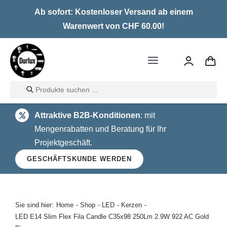
Skip
Ab sofort: Kostenloser Versand ab einem
to
Warenwert von CHF 60.00!
content
Toggle
Navigation
Products
Home
search
Attraktive B2B-Konditionen
: mit
LED
Mengenrabatten und Beratung für Ihr
Projektgeschäft.
Halogen
GESCHÄFTSKUNDE WERDEN
Glühlampen
Über uns
Sie sind hier:
Home
Shop
LED
Kerzen
LED E14 Slim Flex Fila Candle C35x98 250Lm 2.9W 922 AC Gold
Kontakt