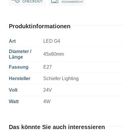
925
AC/DC
Clear
Produktinformationen
Non-
Dim
Art
LED G4
Menge
Diameter /
45x80mm
Länge
Fassung
E27
Hersteller
Schiefer Lighting
Volt
24V
Watt
4W
Das könnte Sie auch interessieren