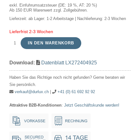
exkl. Einfuhrumsatzsteuer (DE: 19 %, AT: 20 %)
Ab 150 EUR Warenwert zzgl. Zollgebühren.
Lieferzeit:
ab Lager: 1-2 Arbeitstage | Nachlieferung: 2-3 Wochen
Lieferfrist 2-3 Wochen
IN DEN WARENKORB
LED
E27
Download:
Datenblatt LX272404925
Fila
Ball
Haben Sie das Richtige noch nicht gefunden? Gerne beraten wir
G45x80
Sie persönlich.
24V
verkauf@durlux.ch
|
+41 (0) 61 692 92 92
310Lm
Attraktive B2B-Konditionen
:
Jetzt Geschäftskunde werden!
4W-
AC
3W-
DC