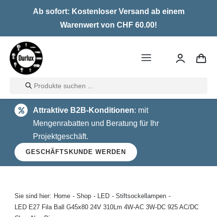
Skip
Ab sofort: Kostenloser Versand ab einem
to
Warenwert von CHF 60.00!
content
Toggle
Navigation
Products
Home
search
Attraktive B2B-Konditionen
: mit
LED
Mengenrabatten und Beratung für Ihr
Projektgeschäft.
Halogen
GESCHÄFTSKUNDE WERDEN
Glühlampen
Über uns
Sie sind hier:
Home
Shop
LED
Stiftsockellampen
LED E27 Fila Ball G45x80 24V 310Lm 4W-AC 3W-DC 925 AC/DC
Kontakt