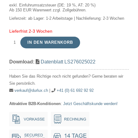
exkl. Einfuhrumsatzsteuer (DE: 19 %, AT: 20 %)
Ab 150 EUR Warenwert zzgl. Zollgebühren.
Lieferzeit:
ab Lager: 1-2 Arbeitstage | Nachlieferung: 2-3 Wochen
Lieferfrist 2-3 Wochen
IN DEN WARENKORB
LED
E27
Download:
Datenblatt LS276025022
Slim
Flex
Haben Sie das Richtige noch nicht gefunden? Gerne beraten wir
Fila
Sie persönlich.
GLS
verkauf@durlux.ch
|
+41 (0) 61 692 92 92
A60x110
Attraktive B2B-Konditionen
:
Jetzt Geschäftskunde werden!
250Lm
2.9W
922
AC