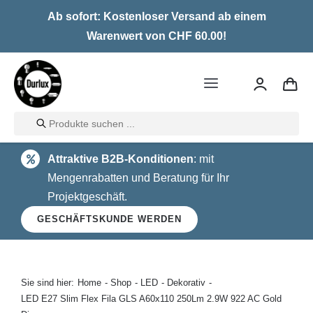
Skip
Ab sofort: Kostenloser Versand ab einem
to
Warenwert von CHF 60.00!
content
Toggle
Navigation
Products
Home
search
Attraktive B2B-Konditionen
: mit
LED
Mengenrabatten und Beratung für Ihr
Projektgeschäft.
Halogen
GESCHÄFTSKUNDE WERDEN
Glühlampen
Über uns
Sie sind hier:
Home
Shop
LED
Dekorativ
LED E27 Slim Flex Fila GLS A60x110 250Lm 2.9W 922 AC Gold
Kontakt