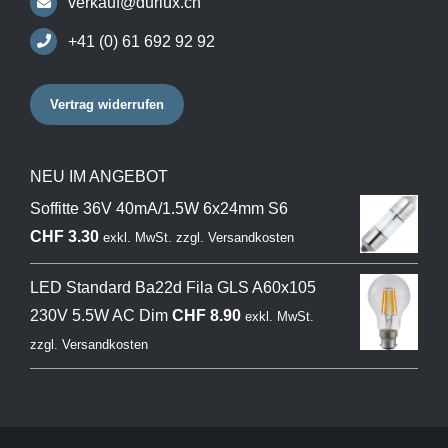
verkauf@durlux.ch
+41 (0) 61 692 92 92
Vertrag widerrufen
NEU IM ANGEBOT
Soffitte 36V 40mA/1.5W 6x24mm S6
CHF
3.30
exkl. MwSt.
zzgl.
Versandkosten
LED Standard Ba22d Fila GLS A60x105
230V 5.5W AC Dim
CHF
8.90
exkl. MwSt.
zzgl.
Versandkosten