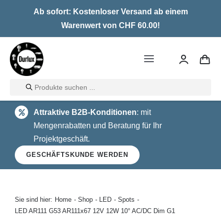
Skip
Ab sofort: Kostenloser Versand ab einem
to
Warenwert von CHF 60.00!
content
Toggle
Navigation
Products
Home
search
Attraktive B2B-Konditionen
: mit
LED
Mengenrabatten und Beratung für Ihr
Projektgeschäft.
Halogen
GESCHÄFTSKUNDE WERDEN
Glühlampen
Über uns
Sie sind hier:
Home
Shop
LED
Spots
LED AR111 G53 AR111x67 12V 12W 10° AC/DC Dim G1
Kontakt