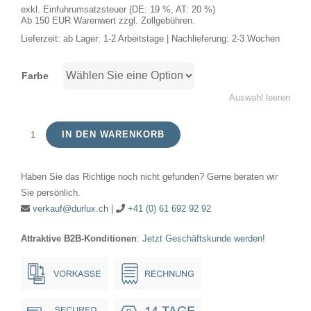
exkl. Einfuhrumsatzsteuer (DE: 19 %, AT: 20 %)
Ab 150 EUR Warenwert zzgl. Zollgebühren.
Lieferzeit:
ab Lager: 1-2 Arbeitstage | Nachlieferung: 2-3 Wochen
Farbe
Auswahl leeren
IN DEN WARENKORB
LED
AR111
Haben Sie das Richtige noch nicht gefunden? Gerne beraten wir
G53
Sie persönlich.
AR111x67
verkauf@durlux.ch
|
+41 (0) 61 692 92 92
12V
Attraktive B2B-Konditionen
:
Jetzt Geschäftskunde werden!
12W
10°
AC/DC
Dim