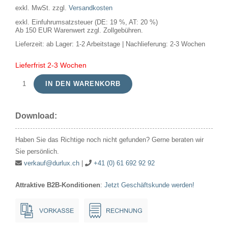
exkl. MwSt.
zzgl.
Versandkosten
exkl. Einfuhrumsatzsteuer (DE: 19 %, AT: 20 %)
Ab 150 EUR Warenwert zzgl. Zollgebühren.
Lieferzeit:
ab Lager: 1-2 Arbeitstage | Nachlieferung: 2-3 Wochen
Lieferfrist 2-3 Wochen
IN DEN WARENKORB
LED
PLS
Download:
G23
2pin
Haben Sie das Richtige noch nicht gefunden? Gerne beraten wir
Glass
Sie persönlich.
T32x159
verkauf@durlux.ch
|
+41 (0) 61 692 92 92
4.5W
Attraktive B2B-Konditionen
:
Jetzt Geschäftskunde werden!
(9W)
620Lm
865