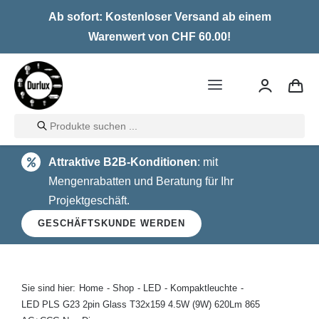
Skip
Ab sofort: Kostenloser Versand ab einem
to
Warenwert von CHF 60.00!
content
Toggle
Navigation
Products
Home
search
Attraktive B2B-Konditionen
: mit
LED
Mengenrabatten und Beratung für Ihr
Projektgeschäft.
Halogen
GESCHÄFTSKUNDE WERDEN
Glühlampen
Über uns
Sie sind hier:
Home
Shop
LED
Kompaktleuchte
LED PLS G23 2pin Glass T32x159 4.5W (9W) 620Lm 865
Kontakt