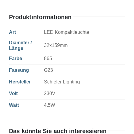
AC+CCG
Non-
Produktinformationen
Dim
Menge
Art
LED Kompaktleuchte
Diameter /
32x159mm
Länge
Farbe
865
Fassung
G23
Hersteller
Schiefer Lighting
Volt
230V
Watt
4.5W
Das könnte Sie auch interessieren