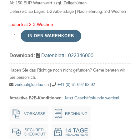
Ab 150 EUR Warenwert zzgl. Zollgebühren.
Lieferzeit:
ab Lager: 1-2 Arbeitstage | Nachlieferung: 2-3 Wochen
Lieferfrist 2-3 Wochen
IN DEN WARENKORB
LED
G9
Download:
Datenblatt L022346000
DTW
T18x57
Haben Sie das Richtige noch nicht gefunden? Gerne beraten wir
230V
Sie persönlich.
450Lm
verkauf@durlux.ch
|
+41 (0) 61 692 92 92
5W
Attraktive B2B-Konditionen
:
Jetzt Geschäftskunde werden!
922-
930
AC
Dim
Menge