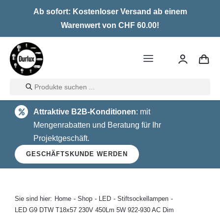
Skip
Ab sofort: Kostenloser Versand ab einem
to
Warenwert von CHF 60.00!
content
Toggle
Navigation
Products
Home
search
Attraktive B2B-Konditionen
: mit
LED
Mengenrabatten und Beratung für Ihr
Projektgeschäft.
Halogen
GESCHÄFTSKUNDE WERDEN
Glühlampen
Über uns
Sie sind hier:
Home
Shop
LED
Stiftsockellampen
LED G9 DTW T18x57 230V 450Lm 5W 922-930 AC Dim
Kontakt