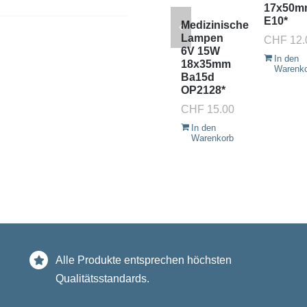
17x50m
E10*
Medizinische
Lampen
CHF
12.
6V 15W
In den
18x35mm
Warenk
Ba15d
OP2128*
CHF
15.00
In den
Warenkorb
Alle Produkte entsprechen höchsten
Qualitätsstandards.