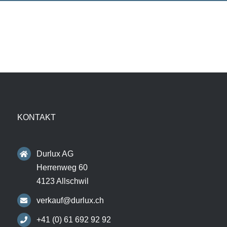
KONTAKT
Durlux AG
Herrenweg 60
4123 Allschwil
verkauf@durlux.ch
+41 (0) 61 692 92 92