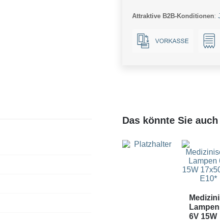
9W
Attraktive B2B-Konditionen
:
827
120°
AC
Opal
Dim
Menge
Das könnte Sie auch 
Medizin
Lampen
6V 15W