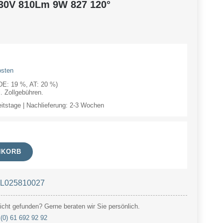
30V 810Lm 9W 827 120°
osten
(DE: 19 %, AT: 20 %)
 Zollgebühren.
eitstage | Nachlieferung: 2-3 Wochen
NKORB
t L025810027
cht gefunden? Gerne beraten wir Sie persönlich.
(0) 61 692 92 92