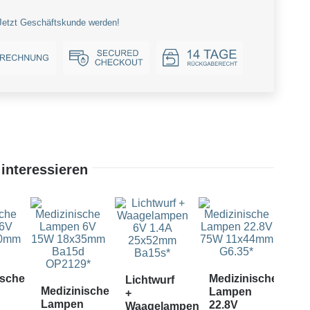
Jetzt Geschäftskunde werden!
interessieren
ische
Medizinische
Lichtwurf
Medizinische
Lampen
Pro
+
Lampen
22.8V
un
Waagelampen