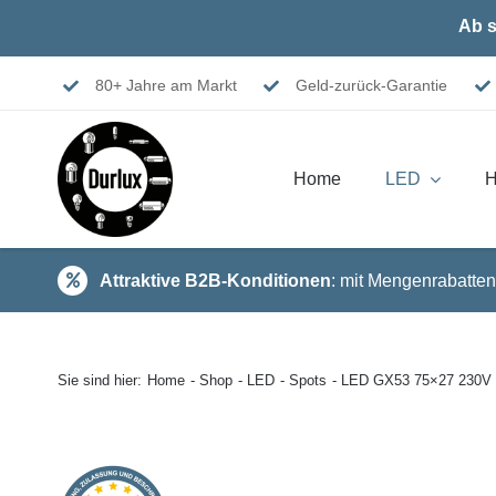
Skip
Ab s
to
content
80+ Jahre am Markt
Geld-zurück-Garantie
Home
LED
H
Attraktive B2B-Konditionen
: mit Mengenrabatten
Sie sind hier:
Home
Shop
LED
Spots
LED GX53 75×27 230V 