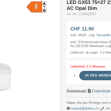
LED GX53 75×27 2
AC Opal Dim
Art.-Nr.:
L025810027
CHF
11.90
exkl. MwSt.
zzgl.
Versandk
exkl. Einfuhrumsatzsteuer 
Ab 150 EUR Warenwert zzgl.
Lieferzeit:
ab Lager: 1-2 Arb
Lieferfrist 2-3 Wochen
IN DEN WARE
LED
GX53
Download:
Datenblat
75x27
230V
Haben Sie das Richtige noch ni
810Lm
verkauf@durlux.ch
|
+41 