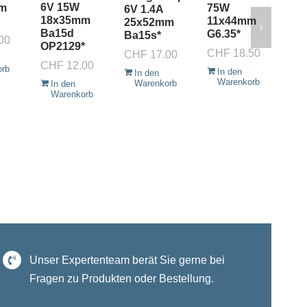
6V 15W
m
75W
Fo
6V 1.4A
18x35mm
11x44mm
3V
25x52mm
Ba15d
G6.35*
1.
Ba15s*
00
OP2129*
18
CHF
18.50
CHF
17.00
Ba
CHF
12.00
orb
In den
In den
CH
Warenkorb
Warenkorb
In den
Warenkorb
I
W
Unser Expertenteam berät Sie gerne bei
Fragen zu Produkten oder Bestellung.