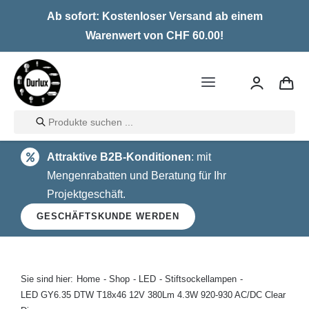
Skip
Ab sofort: Kostenloser Versand ab einem
to
Warenwert von CHF 60.00!
content
Toggle
Navigation
Products
Home
search
Attraktive B2B-Konditionen
: mit
LED
Mengenrabatten und Beratung für Ihr
Projektgeschäft.
Halogen
GESCHÄFTSKUNDE WERDEN
Glühlampen
Über uns
Sie sind hier:
Home
Shop
LED
Stiftsockellampen
LED GY6.35 DTW T18x46 12V 380Lm 4.3W 920-930 AC/DC Clear
Kontakt