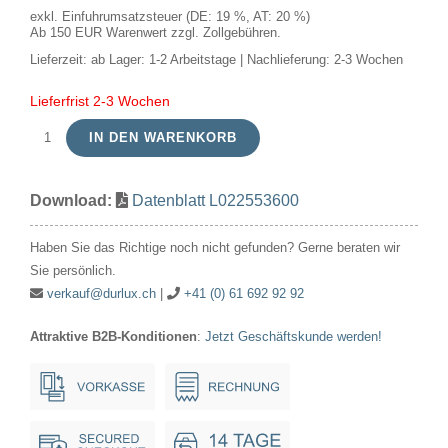
exkl. Einfuhrumsatzsteuer (DE: 19 %, AT: 20 %)
Ab 150 EUR Warenwert zzgl. Zollgebühren.
Lieferzeit:
ab Lager: 1-2 Arbeitstage | Nachlieferung: 2-3 Wochen
Lieferfrist 2-3 Wochen
IN DEN WARENKORB
LED
GY6.35
Download:
Datenblatt L022553600
DTW
T18x46
Haben Sie das Richtige noch nicht gefunden? Gerne beraten wir
12V
Sie persönlich.
380Lm
verkauf@durlux.ch
|
+41 (0) 61 692 92 92
4.3W
Attraktive B2B-Konditionen
:
Jetzt Geschäftskunde werden!
920-
930
AC/DC
Clear