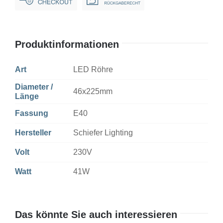
Clear
Non-
Dim
Produktinformationen
Menge
Art
LED Röhre
Diameter /
46x225mm
Länge
Fassung
E40
Hersteller
Schiefer Lighting
Volt
230V
Watt
41W
Das könnte Sie auch interessieren