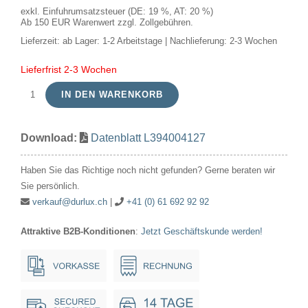
exkl. Einfuhrumsatzsteuer (DE: 19 %, AT: 20 %)
Ab 150 EUR Warenwert zzgl. Zollgebühren.
Lieferzeit:
ab Lager: 1-2 Arbeitstage | Nachlieferung: 2-3 Wochen
Lieferfrist 2-3 Wochen
IN DEN WARENKORB
LED
HID
Download:
Datenblatt L394004127
Fila
E40
Haben Sie das Richtige noch nicht gefunden? Gerne beraten wir
T46x225
Sie persönlich.
7000Lm
verkauf@durlux.ch
|
+41 (0) 61 692 92 92
41W
Attraktive B2B-Konditionen
:
Jetzt Geschäftskunde werden!
827
AC
220-
240V