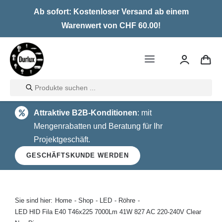
Skip
Ab sofort: Kostenloser Versand ab einem
to
Warenwert von CHF 60.00!
content
Toggle
Navigation
Products
Home
search
Attraktive B2B-Konditionen
: mit
LED
Mengenrabatten und Beratung für Ihr
Projektgeschäft.
Halogen
GESCHÄFTSKUNDE WERDEN
Glühlampen
Über uns
Sie sind hier:
Home
Shop
LED
Röhre
LED HID Fila E40 T46x225 7000Lm 41W 827 AC 220-240V Clear
Kontakt