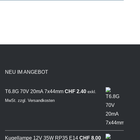
NEU IM ANGEBOT
T6.8G 70V 20mA 7x44mm
CHF
2.40
exkl.
MwSt.
zzgl.
Versandkosten
Kugellampe 12V 35W RP35 E14
CHF
8.00