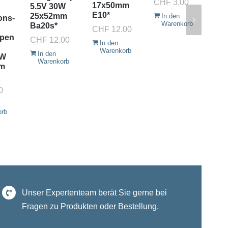
CHF
3.00
17x50mm
Fo
5.5V 30W
E10*
12
25x52mm
In den
ons-
Warenkorb
35
Ba20s*
CHF
12.00
Ba
mpen
CHF
12.00
In den
CH
Warenkorb
In den
5W
Warenkorb
I
m
W
0
orb
Unser Expertenteam berät Sie gerne bei
Fragen zu Produkten oder Bestellung.