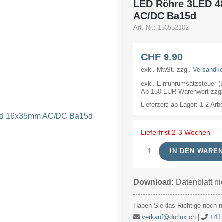
LED Röhre 3LED 4
AC/DC Ba15d
Art.-Nr.:
153552102
CHF
9.90
exkl. MwSt.
zzgl.
Versandk
exkl. Einfuhrumsatzsteuer 
Ab 150 EUR Warenwert zzgl.
Lieferzeit:
ab Lager: 1-2 Arb
Lieferfrist 2-3 Wochen
IN DEN WARE
LED
Röhre
Download:
Datenblatt ni
3LED
48V
Haben Sie das Richtige noch ni
20mA
verkauf@durlux.ch
|
+41 