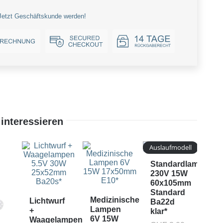
Jetzt Geschäftskunde werden!
interessieren
Auslaufmodell
Standardlampe
230V 15W
60x105mm
Standard
Medizinische
Lichtwurf
Ba22d
Lampen
Pro
+
klar*
6V 15W
un
Waagelampen