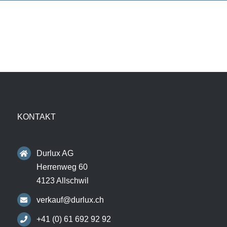
KONTAKT
Durlux AG
Herrenweg 60
4123 Allschwil
verkauf@durlux.ch
+41 (0) 61 692 92 92