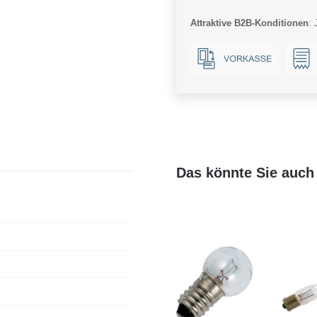
red
Attraktive B2B-Konditionen
:
16x35mm
AC/DC
Ba15d
Menge
Das könnte Sie auch 