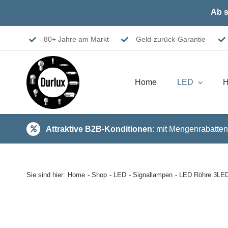
Skip
Ab s
to
content
80+ Jahre am Markt
Geld-zurück-Garantie
Home
LED
H
Attraktive B2B-Konditionen
: mit Mengenrabatten
Sie sind hier:
Home
Shop
LED
Signallampen
LED Röhre 3LE