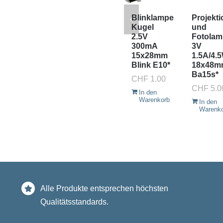
Blinklampe
Projekti
Kugel
und
2.5V
Fotola
300mA
3V
15x28mm
1.5A/4.
Blink E10*
18x48m
Ba15s*
CHF
1.00
CHF
5.0
In den
Warenkorb
In den
Warenk
Alle Produkte entsprechen höchsten
Qualitätsstandards.