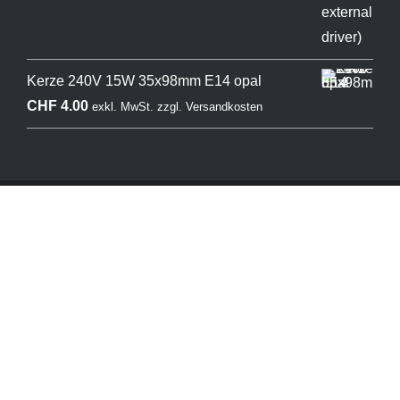
Kerze 240V 15W 35x98mm E14 opal
CHF
4.00
exkl. MwSt.
zzgl.
Versandkosten
Copyright 2026 © Durlux AG. Alle Rechte vorbehalten.
Webseite
erstellt durch hhomepage Webagentur -
Impressum
-
Datenschutzerklärung
-
AGB
-
Widerrufsbelehrung
Products
search
Products