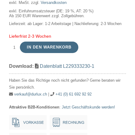
exkl. MwSt.
zzgl.
Versandkosten
exkl. Einfuhrumsatzsteuer (DE: 19 %, AT: 20 %)
Ab 150 EUR Warenwert zzgl. Zollgebühren.
Lieferzeit:
ab Lager: 1-2 Arbeitstage | Nachlieferung: 2-3 Wochen
Lieferfrist 2-3 Wochen
IN DEN WARENKORB
LED
Röhre
Download:
Datenblatt L229333230-1
Ba22d
Tube
Haben Sie das Richtige noch nicht gefunden? Gerne beraten wir
T27x60
Sie persönlich.
100-
verkauf@durlux.ch
|
+41 (0) 61 692 92 92
240V
Attraktive B2B-Konditionen
:
Jetzt Geschäftskunde werden!
400Lm
3W
830