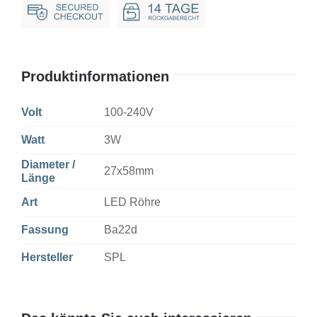
AC/DC
Clear
Non-
Dim
Produktinformationen
Menge
Volt
100-240V
Watt
3W
Diameter /
27x58mm
Länge
Art
LED Röhre
Fassung
Ba22d
Hersteller
SPL