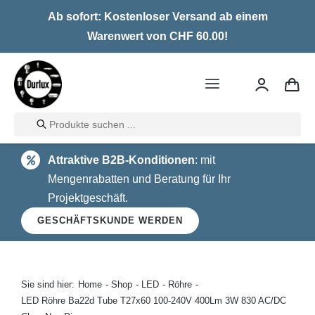
Skip
Ab sofort: Kostenloser Versand ab einem
to
Warenwert von CHF 60.00!
content
Toggle
Navigation
Products
Home
search
Attraktive B2B-Konditionen
: mit
LED
Mengenrabatten und Beratung für Ihr
Projektgeschäft.
Halogen
GESCHÄFTSKUNDE WERDEN
Glühlampen
Über uns
Sie sind hier:
Home
Shop
LED
Röhre
LED Röhre Ba22d Tube T27x60 100-240V 400Lm 3W 830 AC/DC
Kontakt