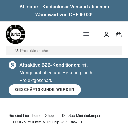
Skip
Ab sofort: Kostenloser Versand ab einem
to
Warenwert von CHF 60.00!
content
Toggle
Navigation
Products
Home
search
Attraktive B2B-Konditionen
: mit
LED
Mengenrabatten und Beratung für Ihr
Projektgeschäft.
Halogen
GESCHÄFTSKUNDE WERDEN
Glühlampen
Über uns
Sie sind hier:
Home
Shop
LED
Sub-Miniaturlampen
LED MG 5.7x16mm Multi Chip 28V 13mA DC
Kontakt