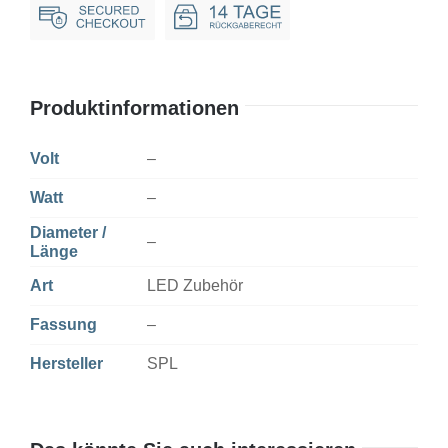
2
parts
Menge
Produktinformationen
Volt
–
Watt
–
Diameter /
–
Länge
Art
LED Zubehör
Fassung
–
Hersteller
SPL