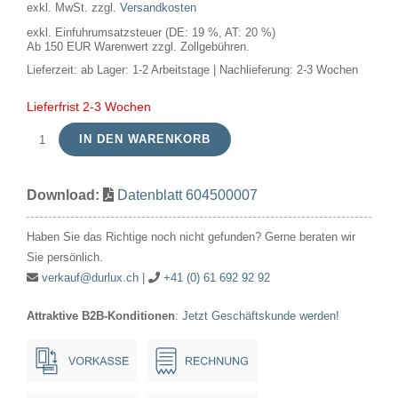
exkl. MwSt.
zzgl.
Versandkosten
exkl. Einfuhrumsatzsteuer (DE: 19 %, AT: 20 %)
Ab 150 EUR Warenwert zzgl. Zollgebühren.
Lieferzeit:
ab Lager: 1-2 Arbeitstage | Nachlieferung: 2-3 Wochen
Lieferfrist 2-3 Wochen
IN DEN WARENKORB
LED
Zubehör
Download:
Datenblatt 604500007
Rubber
Ring
Haben Sie das Richtige noch nicht gefunden? Gerne beraten wir
for
Sie persönlich.
E27
verkauf@durlux.ch
|
+41 (0) 61 692 92 92
base
Attraktive B2B-Konditionen
:
Jetzt Geschäftskunde werden!
(water
resistant)
Black