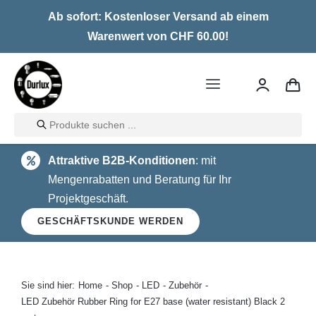
Skip
Ab sofort: Kostenloser Versand ab einem
to
Warenwert von CHF 60.00!
content
Toggle
Navigation
Products
Home
search
Attraktive B2B-Konditionen
: mit
LED
Mengenrabatten und Beratung für Ihr
Projektgeschäft.
Halogen
GESCHÄFTSKUNDE WERDEN
Glühlampen
Über uns
Sie sind hier:
Home
Shop
LED
Zubehör
LED Zubehör Rubber Ring for E27 base (water resistant) Black 2
Kontakt