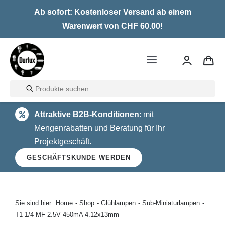
Skip
Ab sofort: Kostenloser Versand ab einem
to
Warenwert von CHF 60.00!
content
Toggle
Navigation
Products
Home
search
Attraktive B2B-Konditionen
: mit
LED
Mengenrabatten und Beratung für Ihr
Projektgeschäft.
Halogen
GESCHÄFTSKUNDE WERDEN
Glühlampen
Über uns
Sie sind hier:
Home
Shop
Glühlampen
Sub-Miniaturlampen
T1 1/4 MF 2.5V 450mA 4.12x13mm
Kontakt