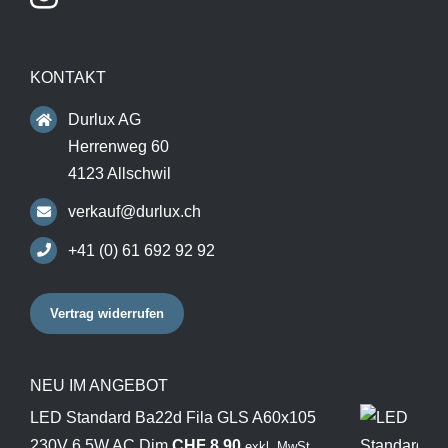
KONTAKT
Durlux AG
Herrenweg 60
4123 Allschwil
verkauf@durlux.ch
+41 (0) 61 692 92 92
Vertrag widerrufen
NEU IM ANGEBOT
LED Standard Ba22d Fila GLS A60x105
230V 6.5W AC Dim
CHF
8.90
exkl. MwSt.