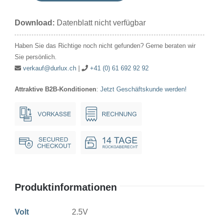
1/4
Download:
Datenblatt nicht verfügbar
MF
2.5V
Haben Sie das Richtige noch nicht gefunden? Gerne beraten wir
450mA
Sie persönlich.
4.12x13mm
verkauf@durlux.ch
|
+41 (0) 61 692 92 92
Menge
Attraktive B2B-Konditionen
:
Jetzt Geschäftskunde werden!
Produktinformationen
Volt
2.5V