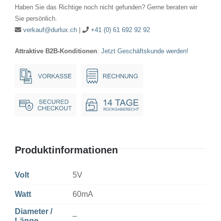
(BP)
Haben Sie das Richtige noch nicht gefunden? Gerne beraten wir
5V
Sie persönlich.
60mA
verkauf@durlux.ch
|
+41 (0) 61 692 92 92
Menge
Attraktive B2B-Konditionen
:
Jetzt Geschäftskunde werden!
Produktinformationen
Volt
5V
Watt
60mA
Diameter /
–
Länge