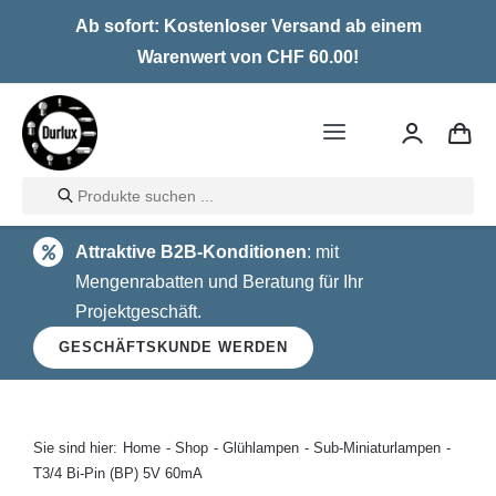
Skip
Ab sofort: Kostenloser Versand ab einem
to
Warenwert von CHF 60.00!
content
Toggle
Navigation
Products
Home
search
Attraktive B2B-Konditionen
: mit
LED
Mengenrabatten und Beratung für Ihr
Projektgeschäft.
Halogen
GESCHÄFTSKUNDE WERDEN
Glühlampen
Über uns
Sie sind hier:
Home
Shop
Glühlampen
Sub-Miniaturlampen
T3/4 Bi-Pin (BP) 5V 60mA
Kontakt