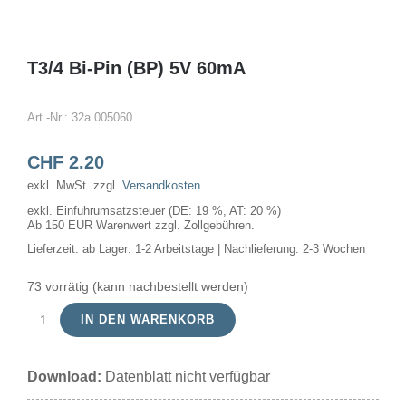
T3/4 Bi-Pin (BP) 5V 60mA
Art.-Nr.:
32a.005060
CHF
2.20
exkl. MwSt.
zzgl.
Versandkosten
exkl. Einfuhrumsatzsteuer (DE: 19 %, AT: 20 %)
Ab 150 EUR Warenwert zzgl. Zollgebühren.
Lieferzeit:
ab Lager: 1-2 Arbeitstage | Nachlieferung: 2-3 Wochen
73 vorrätig (kann nachbestellt werden)
IN DEN WARENKORB
T3/4
Bi-
Download:
Datenblatt nicht verfügbar
Pin