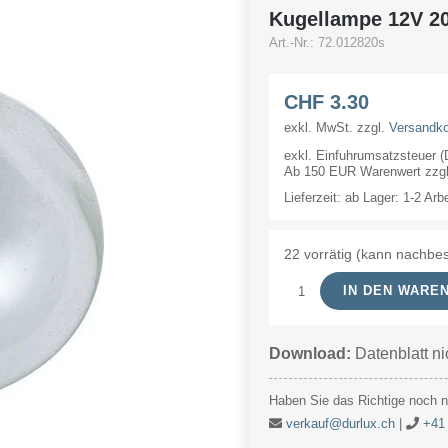
Kugellampe 12V 
Art.-Nr.:
72.012820s
CHF
3.30
exkl. MwSt.
zzgl.
Versandk
exkl. Einfuhrumsatzsteuer 
Ab 150 EUR Warenwert zzgl.
Lieferzeit:
ab Lager: 1-2 Arb
22 vorrätig (kann nachbes
IN DEN WARE
Kugellampe
12V
Download:
Datenblatt ni
20W
25x47mm
Haben Sie das Richtige noch ni
Ba15s
verkauf@durlux.ch
|
+41 
Menge