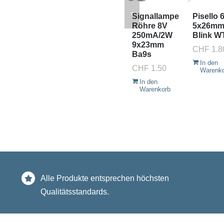
Signallampe
Pisello 
Röhre 8V
5x26m
250mA/2W
Blink W
9x23mm
CHF
1.8
Ba9s
In den
CHF
1.50
Warenk
In den
Warenkorb
Alle Produkte entsprechen höchsten
Qualitätsstandards.