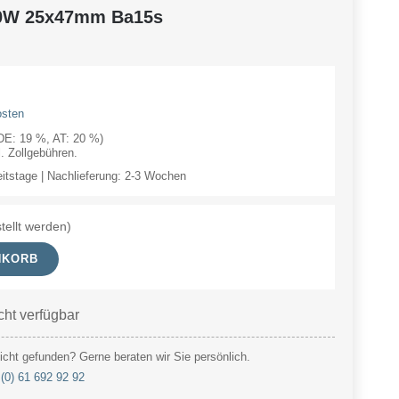
20W 25x47mm Ba15s
osten
(DE: 19 %, AT: 20 %)
 Zollgebühren.
eitstage | Nachlieferung: 2-3 Wochen
tellt werden)
NKORB
cht verfügbar
cht gefunden? Gerne beraten wir Sie persönlich.
(0) 61 692 92 92