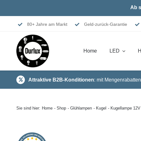
Skip
Ab s
to
content
80+ Jahre am Markt
Geld-zurück-Garantie
Home
LED
H
Attraktive B2B-Konditionen
: mit Mengenrabatten
Sie sind hier:
Home
Shop
Glühlampen
Kugel
Kugellampe 12