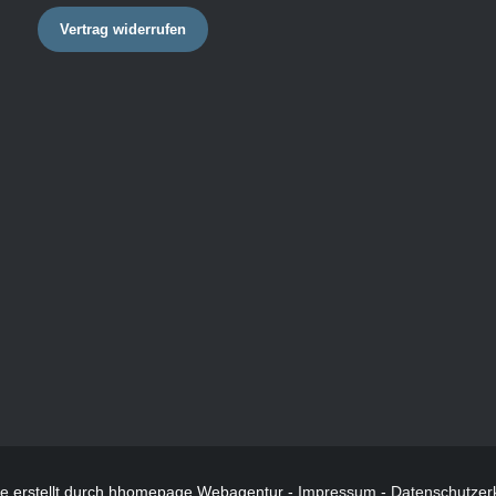
Vertrag widerrufen
te
erstellt durch hhomepage Webagentur -
Impressum
-
Datenschutzer