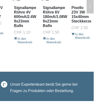
6V
Signallampe
Signallampe
Pisello
Rif
m
Röhre 4V
Röhre 6V
23V 3W
55
T
600mA/2.4W
180mA/1.08W
15x40mm
13
9x23mm
9x23mm
Steckkerze
E1
0
Ba9s
Ba9s
CHF
2.50
CH
CHF
1.10
CHF
1.50
orb
In den
I
Warenkorb
W
In den
In den
Warenkorb
Warenkorb
Unser Expertenteam berät Sie gerne bei
Fragen zu Produkten oder Bestellung.