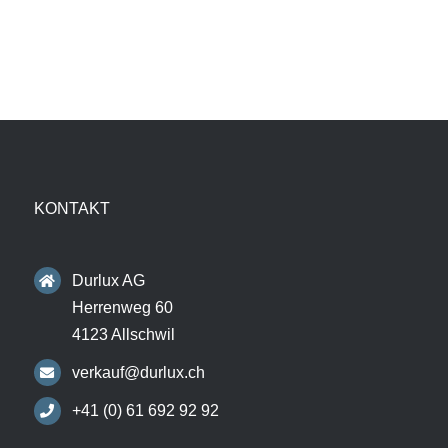
KONTAKT
Durlux AG
Herrenweg 60
4123 Allschwil
verkauf@durlux.ch
+41 (0) 61 692 92 92