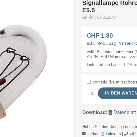
Signallampe Röhr
E5.5
Art.-Nr.:
67.012040
CHF
1.80
exkl. MwSt.
zzgl.
Versandk
exkl. Einfuhrumsatzsteuer 
Ab 150 EUR Warenwert zzgl.
Lieferzeit:
ab Lager: 1-2 Arb
11 vorrätig (kann nachbes
IN DEN WARE
Signallampe
Röhre
Download:
Datenblatt
12V
40mA
Haben Sie das Richtige noch ni
5.7x17.5mm
verkauf@durlux.ch
|
+41 