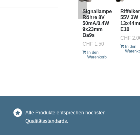
Signallampe
Riffelke
Röhre 8V
55V 3W
50mA/0.4W
13x44m
9x23mm
E10
Ba9s
CHF
2.0
CHF
1.50
In den
Warenk
In den
Warenkorb
Alle Produkte entsprechen höchsten
Qualitätsstandards.