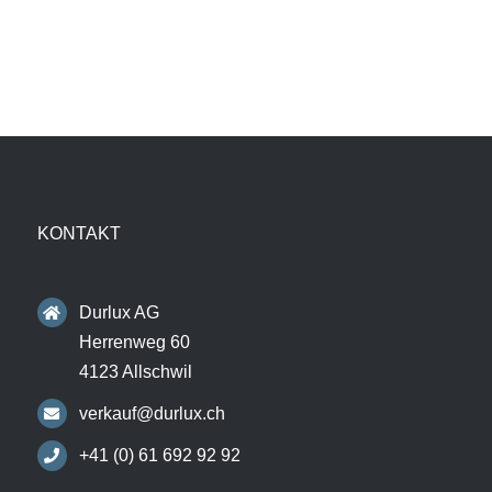
KONTAKT
Durlux AG
Herrenweg 60
4123 Allschwil
verkauf@durlux.ch
+41 (0) 61 692 92 92