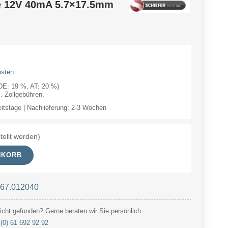
e 12V 40mA 5.7×17.5mm
osten
(DE: 19 %, AT: 20 %)
 Zollgebühren.
eitstage | Nachlieferung: 2-3 Wochen
tellt werden)
NKORB
 67.012040
cht gefunden? Gerne beraten wir Sie persönlich.
(0) 61 692 92 92