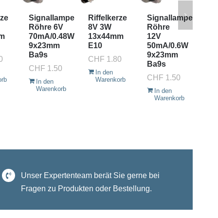
rze
Signallampe
Riffelkerze
Signallampe
Si
Röhre 6V
8V 3W
Röhre
Rö
m
70mA/0.48W
13x44mm
12V
33
9x23mm
E10
50mA/0.6W
9x
Ba9s
9x23mm
Ba
0
CHF
1.80
Ba9s
CHF
1.50
CH
In den
CHF
1.50
orb
Warenkorb
In den
I
Warenkorb
W
In den
Warenkorb
Unser Expertenteam berät Sie gerne bei
Fragen zu Produkten oder Bestellung.