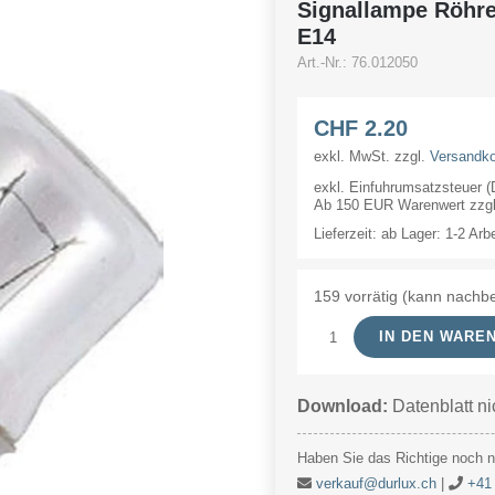
Signallampe Röhr
E14
Art.-Nr.:
76.012050
CHF
2.20
exkl. MwSt.
zzgl.
Versandk
exkl. Einfuhrumsatzsteuer 
Ab 150 EUR Warenwert zzgl.
Lieferzeit:
ab Lager: 1-2 Arb
159 vorrätig (kann nachbe
IN DEN WARE
Signallampe
Röhre
Download:
Datenblatt ni
12V
50mA
Haben Sie das Richtige noch ni
13x30mm
verkauf@durlux.ch
|
+41 