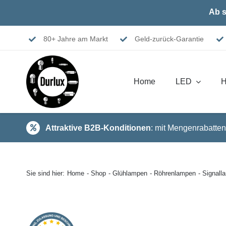
Skip
Ab s
to
content
80+ Jahre am Markt
Geld-zurück-Garantie
Home
LED
H
Attraktive B2B-Konditionen
: mit Mengenrabatten
Sie sind hier:
Home
Shop
Glühlampen
Röhrenlampen
Signal