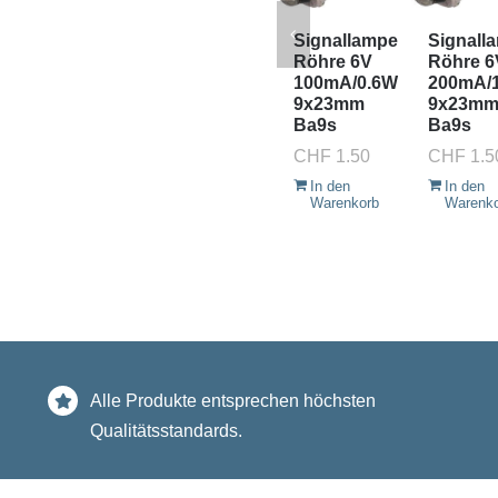
Signallampe
Signall
Röhre 6V
Röhre 6
100mA/0.6W
200mA/
9x23mm
9x23m
Ba9s
Ba9s
CHF
1.50
CHF
1.5
In den
In den
Warenkorb
Warenk
Alle Produkte entsprechen höchsten
Qualitätsstandards.