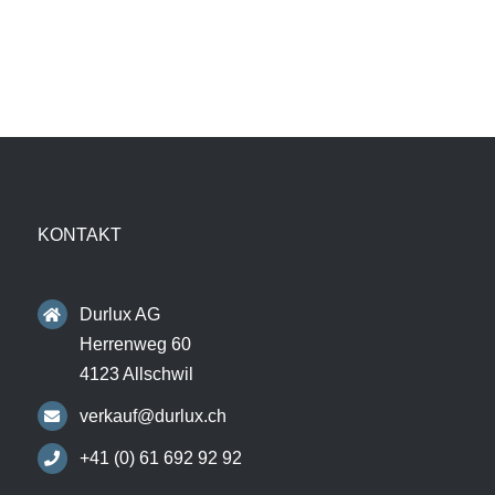
KONTAKT
Durlux AG
Herrenweg 60
4123 Allschwil
verkauf@durlux.ch
+41 (0) 61 692 92 92