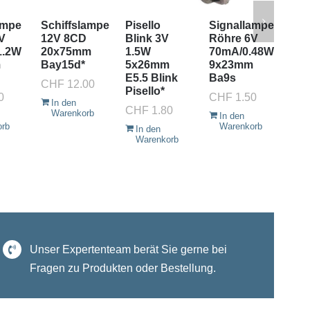
ampe
Schiffslampe
Pisello
Signallampe
Si
V
12V 8CD
Blink 3V
Röhre 6V
Rö
1.2W
20x75mm
1.5W
70mA/0.48W
50
m
Bay15d*
5x26mm
9x23mm
9x
E5.5 Blink
Ba9s
Ba
CHF
12.00
Pisello*
0
CHF
1.50
CH
In den
CHF
1.80
Warenkorb
In den
I
orb
Warenkorb
W
In den
Warenkorb
Unser Expertenteam berät Sie gerne bei
Fragen zu Produkten oder Bestellung.