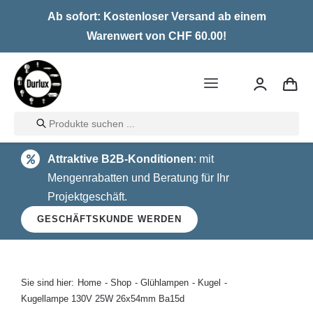
Skip
Ab sofort: Kostenloser Versand ab einem
to
Warenwert von CHF 60.00!
content
Toggle
Navigation
Products
Home
search
Attraktive B2B-Konditionen
: mit
LED
Mengenrabatten und Beratung für Ihr
Projektgeschäft.
Halogen
GESCHÄFTSKUNDE WERDEN
Glühlampen
Über uns
Sie sind hier:
Home
Shop
Glühlampen
Kugel
Kugellampe 130V 25W 26x54mm Ba15d
Kontakt