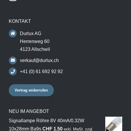
KONTAKT
Durlux AG
Herrenweg 60
4123 Allschwil
verkauf@durlux.ch
+41 (0) 61 692 92 92
Vertrag widerrufen
NEU IM ANGEBOT
Signallampe Röhre 8V 40mA/0.32W
10x28mm Ba9s
CHF
1.50
exkl. MwSt.
zzgl.