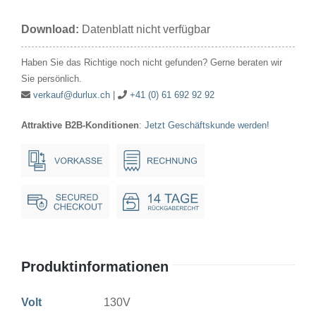
130V
Download:
Datenblatt nicht verfügbar
25W
26x54mm
Haben Sie das Richtige noch nicht gefunden? Gerne beraten wir
Ba15d
Sie persönlich.
Menge
verkauf@durlux.ch
|
+41 (0) 61 692 92 92
Attraktive B2B-Konditionen
:
Jetzt Geschäftskunde werden!
Produktinformationen
Volt
130V